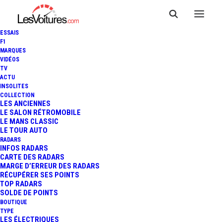
ESSAIS
F1
MARQUES
VIDÉOS
TV
ACTU
INSOLITES
RENAULT 5 : VOICI LA
COLLECTION
LES ANCIENNES
LE SALON RÉTROMOBILE
SPECTACULAIRE R5 TURBO 3
LE MANS CLASSIC
LE TOUR AUTO
RADARS
INFOS RADARS
2 Minutes
|
16 janvier 2021
CARTE DES RADARS
MARGE D’ERREUR DES RADARS
RÉCUPÉRER SES POINTS
TOP RADARS
SOLDE DE POINTS
BOUTIQUE
FR
TYPE
LES ÉLECTRIQUES