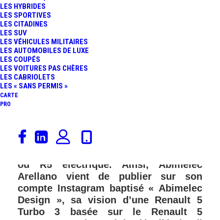
LES HYBRIDES
LES SPORTIVES
LES CITADINES
LES SUV
LES VÉHICULES MILITAIRES
LES AUTOMOBILES DE LUXE
LES COUPÉS
LES VOITURES PAS CHÈRES
LES CABRIOLETS
LES « SANS PERMIS »
CARTE
PRO
Il n’aura pas fallu attendre très
longtemps avant qu’un artiste ne
s’attaque à la future Renault 5 Electric,
ou R5 électrique. Ainsi, Abimelec
Arellano vient de publier sur son
compte Instagram baptisé « Abimelec
Design », sa vision d’une Renault 5
Turbo 3 basée sur le Renault 5