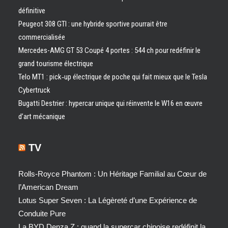
définitive
Peugeot 308 GTI : une hybride sportive pourrait être
commercialisée
Mercedes-AMG GT 53 Coupé 4 portes : 544 ch pour redéfinir le
grand tourisme électrique
Telo MT1 : pick‑up électrique de poche qui fait mieux que le Tesla
Cybertruck
Bugatti Destrier : hypercar unique qui réinvente le W16 en œuvre
d’art mécanique
TV
Rolls-Royce Phantom : Un Héritage Familial au Cœur de
l’American Dream
Lotus Super Seven : La Légèreté d’une Expérience de
Conduite Pure
La BYD Denza Z : quand la supercar chinoise redéfinit la