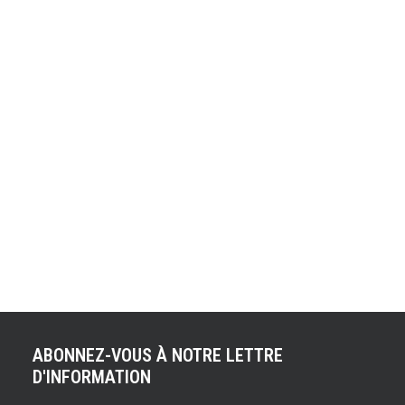
F1 : EN 2014 LES
MONOPLACES SONT
BIEN « NEZ » !
Le "Grand Cirque" de la Formule 1 n'a jamais aussi bien
porté son nom. Nous savions déjà que la saison 2014
allait marquer une révolution dans le championnat roi du
Sport Auto, avec l'arrivée des Power Units (V6 Turbo
hybrides), mais les looks des monoplaces 2014 nous
laissent perplexes. Ils ont d'ailleurs inspiré…
ABONNEZ-VOUS À NOTRE LETTRE
D'INFORMATION