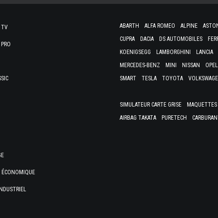
ABARTH
ALFA ROMEO
ALPINE
ASTO
 TV
CUPRA
DACIA
DS AUTOMOBILES
FER
 PRO
KOENIGSEGG
LAMBORGHINI
LANCIA
MERCEDES-BENZ
MINI
NISSAN
OPEL
SSIC
SMART
TESLA
TOYOTA
VOLKSWAG
SIMULATEUR CARTE GRISE
MAQUETTES 
AIRBAG TAKATA
PURETECH
CARBURAN
GE
E ÉCONOMIQUE
NDUSTRIEL