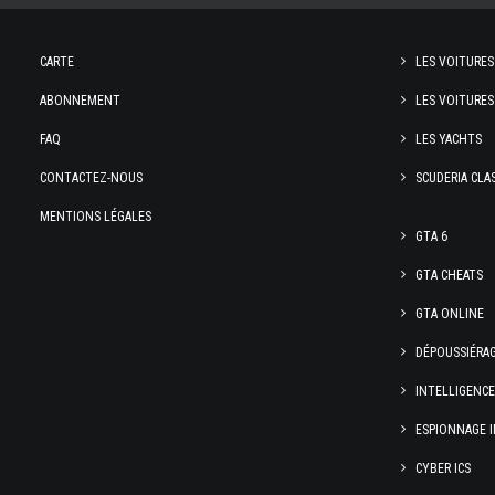
CARTE
LES VOITURES
ABONNEMENT
LES VOITURES
FAQ
LES YACHTS
CONTACTEZ-NOUS
SCUDERIA CLA
MENTIONS LÉGALES
GTA 6
GTA CHEATS
GTA ONLINE
DÉPOUSSIÉRA
INTELLIGENC
ESPIONNAGE I
CYBER ICS