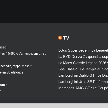
TV
vidéo)
Lotus Super Seven : La Légère
ntes, 15 000 € d’amende, prison et
La BYD Denza Z : quand la super
Le Mans Classic Legend 2026 :
 incendie, rappel massif
Spa Classic : Le Temple du Sp
ale en Guadeloupe
Lamborghini Diablo GT : Le Di
Lamborghini Urus SE Performa
totale
Mercedes-AMG GT : Le Coupé 
t