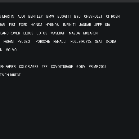
N MARTIN
AUDI
BENTLEY
BMW
BUGATTI
BYD
CHEVROLET
CITROËN
RARI
FIAT
FORD
HONDA
HYUNDAI
INFINITI
JAGUAR
JEEP
KIA
LAND ROVER
LEXUS
LOTUS
MASERATI
MAZDA
MCLAREN
PAGANI
PEUGEOT
PORSCHE
RENAULT
ROLLS-ROYCE
SEAT
SKODA
EN
VOLVO
EN PAPIER
COLORIAGES
ZFE
COVOITURAGE
GOUV
PRIME 2025
TS EN DIRECT