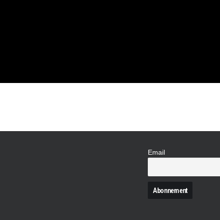
IVE
Email
N