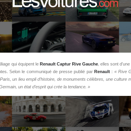
lliage qui équipent le
Renault Captur Rive Gauche
, elles sont d’une
lantes. Selon le communiqué de presse publié par
Renault
:
« Rive G
Paris, un lieu empli d’histoire, de monuments célèbres, une culture mu
ermain, un état d’esprit qui crée la tendance. »