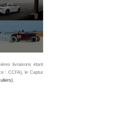
ères livraisons étant
ce : CCFA), le Captur
uliers)
.