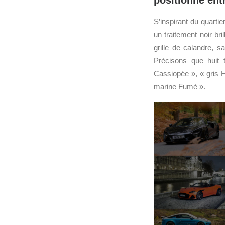
positionne entr
S’inspirant du quarti
un traitement noir br
grille de calandre, s
Précisons que huit 
Cassiopée », « gris H
marine Fumé ».