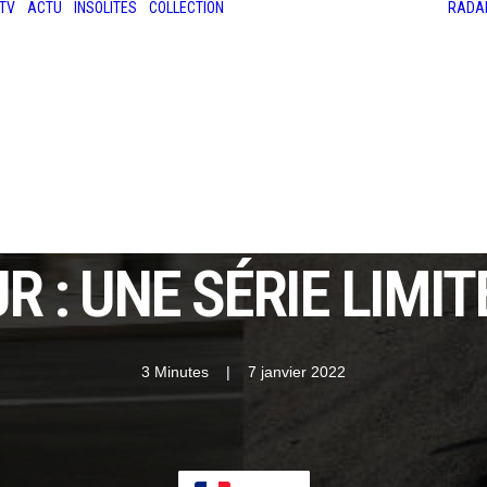
TV
ACTU
INSOLITES
COLLECTION
RADA
LES ANCIENNES
LE SALON RÉTROMOBILE
LE MANS CLASSIC
LE TOUR AUTO
 : UNE SÉRIE LIMIT
3 Minutes
|
7 janvier 2022