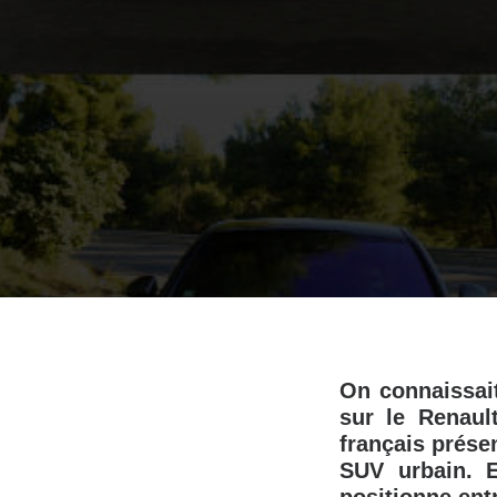
On connaissait
sur le Renaul
français prése
SUV urbain. E