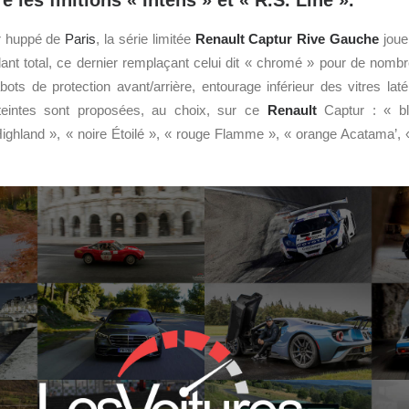
e les finitions « Intens » et « R.S. Line ».
er huppé de
Paris
, la série limitée
Renault
Captur Rive Gauche
joue
illant total, ce dernier remplaçant celui dit « chromé » pour de nomb
abots de protection avant/arrière, entourage inférieur des vitres lat
teintes sont proposées, au choix, sur ce
Renault
Captur : « bl
ighland », « noire Étoilé », « rouge Flamme », « orange Acatama’, «