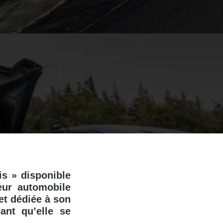
is » disponible
eur automobile
et dédiée à son
ant qu’elle se