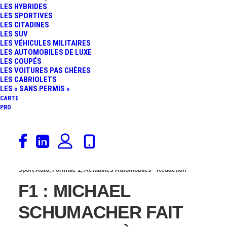
LES HYBRIDES
: DES NOUVELLES
LES SPORTIVES
LES CITADINES
LES SUV
OFFICIELLES PEU
LES VÉHICULES MILITAIRES
LES AUTOMOBILES DE LUXE
LES COUPÉS
RASSURANTES…
LES VOITURES PAS CHÈRES
LES CABRIOLETS
LES « SANS PERMIS »
CARTE
PRO
23 mai 2015
Sport Auto
,
Formule 1
,
Actualités Automobiles
Rédaction
F1 : MICHAEL
SCHUMACHER FAIT