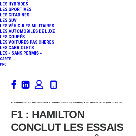
LES HYBRIDES
HAMILTON VAINQUEUR
LES SPORTIVES
LES CITADINES
LES SUV
ET GROSJEAN
LES VÉHICULES MILITAIRES
LES AUTOMOBILES DE LUXE
LES COUPÉS
MIRACULÉ
LES VOITURES PAS CHÈRES
LES CABRIOLETS
LES « SANS PERMIS »
CARTE
PRO
2 mars 2014
Rédaction
,
Actualités Automobiles
,
Lotus
,
Formule 1
,
Sport Auto
F1 : HAMILTON
CONCLUT LES ESSAIS