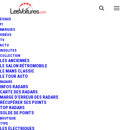
ESSAIS
F1
MARQUES
VIDÉOS
TV
ACTU
INSOLITES
COLLECTION
LES ANCIENNES
LE SALON RÉTROMOBILE
LE MANS CLASSIC
LE TOUR AUTO
RADARS
INFOS RADARS
CARTE DES RADARS
MARGE D’ERREUR DES RADARS
RÉCUPÉRER SES POINTS
TOP RADARS
29 novembre 2020
SOLDE DE POINTS
BOUTIQUE
F1 – GP DE BAHREÏN :
TYPE
LES ÉLECTRIQUES