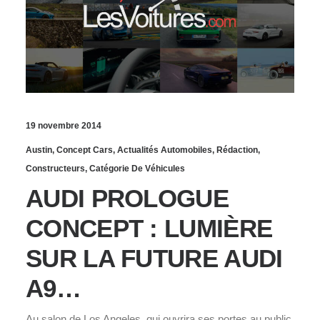
19 novembre 2014
Austin
,
Concept Cars
,
Actualités Automobiles
,
Rédaction
,
Constructeurs
,
Catégorie De Véhicules
AUDI PROLOGUE
CONCEPT : LUMIÈRE
SUR LA FUTURE AUDI
A9…
Au salon de Los Angeles, qui ouvrira ses portes au public