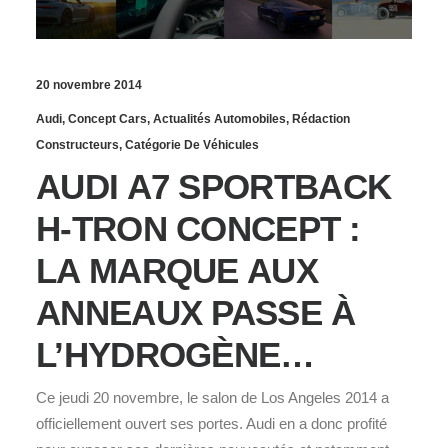
20 novembre 2014
Audi
,
Concept Cars
,
Actualités Automobiles
,
Rédaction
Constructeurs
,
Catégorie De Véhicules
AUDI A7 SPORTBACK
H-TRON CONCEPT :
LA MARQUE AUX
ANNEAUX PASSE À
L’HYDROGÈNE…
Ce jeudi 20 novembre, le salon de Los Angeles 2014 a
officiellement ouvert ses portes. Audi en a donc profité