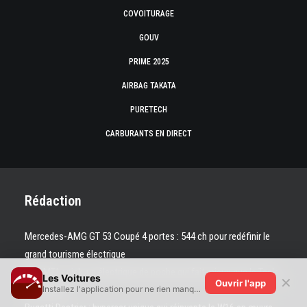
COVOITURAGE
GOUV
PRIME 2025
AIRBAG TAKATA
PURETECH
CARBURANTS EN DIRECT
Rédaction
Mercedes-AMG GT 53 Coupé 4 portes : 544 ch pour redéfinir le
grand tourisme électrique
Telo MT1 : pick‑up électrique de poche qui fait mieux que le Tesla
Les Voitures
✕
Ouvrir l'app
Cybertruck
Installez l'application pour ne rien manquer !