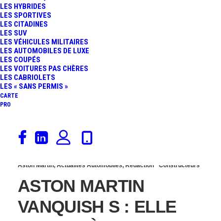
LES HYBRIDES
LA VERSION RESTYLÉE
LES SPORTIVES
LES CITADINES
LES SUV
PASSE À 300 KM
LES VÉHICULES MILITAIRES
LES AUTOMOBILES DE LUXE
LES COUPÉS
D’AUTONOMIE…
LES VOITURES PAS CHÈRES
LES CABRIOLETS
LES « SANS PERMIS »
CARTE
PRO
16 novembre 2016
Aston Martin
,
Actualités Automobiles
,
Rédaction
Constructeurs
ASTON MARTIN
VANQUISH S : ELLE