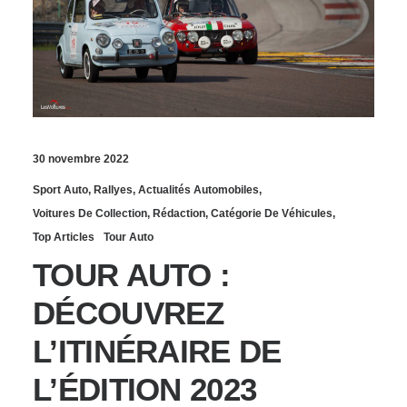
30 novembre 2022
Sport Auto
,
Rallyes
,
Actualités Automobiles
,
Voitures De Collection
,
Rédaction
,
Catégorie De Véhicules
,
Top Articles
Tour Auto
TOUR AUTO :
DÉCOUVREZ
L’ITINÉRAIRE DE
L’ÉDITION 2023