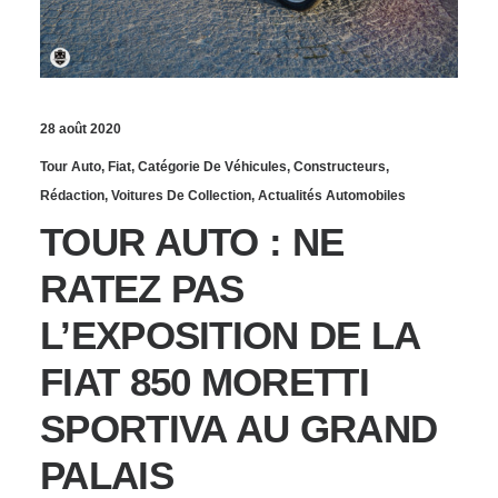
28 août 2020
Tour Auto
,
Fiat
,
Catégorie De Véhicules
,
Constructeurs
,
Rédaction
,
Voitures De Collection
,
Actualités Automobiles
TOUR AUTO : NE
RATEZ PAS
L’EXPOSITION DE LA
FIAT 850 MORETTI
SPORTIVA AU GRAND
PALAIS