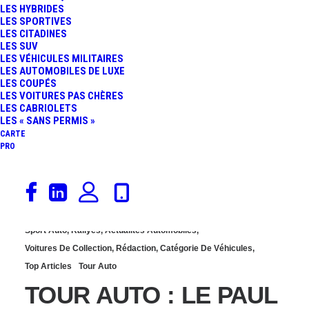
LES HYBRIDES
PHOTO DE LA FIAT 600D
LES SPORTIVES
LES CITADINES
LES SUV
DE LA SCUDERIA
LES VÉHICULES MILITAIRES
LES AUTOMOBILES DE LUXE
LES COUPÉS
CLASSIC
LES VOITURES PAS CHÈRES
LES CABRIOLETS
LES « SANS PERMIS »
CARTE
PRO
12 janvier 2023
Sport Auto
,
Rallyes
,
Actualités Automobiles
,
Voitures De Collection
,
Rédaction
,
Catégorie De Véhicules
,
Top Articles
Tour Auto
TOUR AUTO : LE PAUL