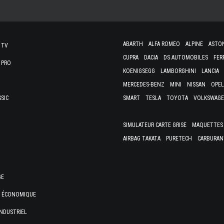
ABARTH
ALFA ROMEO
ALPINE
ASTO
 TV
CUPRA
DACIA
DS AUTOMOBILES
FER
 PRO
KOENIGSEGG
LAMBORGHINI
LANCIA
MERCEDES-BENZ
MINI
NISSAN
OPEL
SSIC
SMART
TESLA
TOYOTA
VOLKSWAG
SIMULATEUR CARTE GRISE
MAQUETTES 
AIRBAG TAKATA
PURETECH
CARBURAN
GE
E ÉCONOMIQUE
NDUSTRIEL