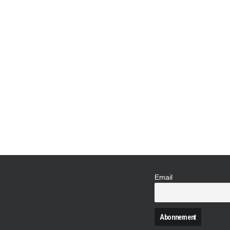
Skoda
,
Actualités Automobiles
,
Famille
,
Rédaction
ŠKODA SUPERB C
ET DU STYLE !
Après la version berline au grand coffre dév
avec l'arrivée de la version break, la Super
offre le plus de capacité de chargement, soi
chiffre à 660. De…
Email
N