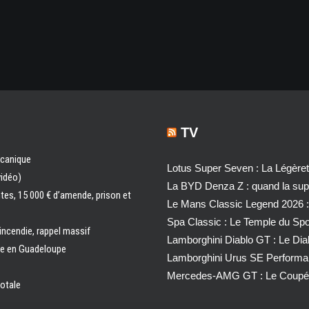
TV
écanique
Lotus Super Seven : La Légère
vidéo)
La BYD Denza Z : quand la super
ntes, 15 000 € d’amende, prison et
Le Mans Classic Legend 2026 :
Spa Classic : Le Temple du Sp
 incendie, rappel massif
Lamborghini Diablo GT : Le Di
ale en Guadeloupe
Lamborghini Urus SE Performa
Mercedes-AMG GT : Le Coupé 
totale