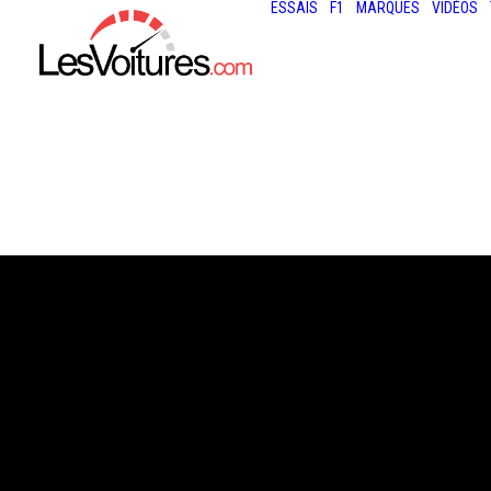
ESSAIS
F1
MARQUES
VIDÉOS
9 mai 2026
SKODA SUPERB 
1.5 TSI HYBRID :