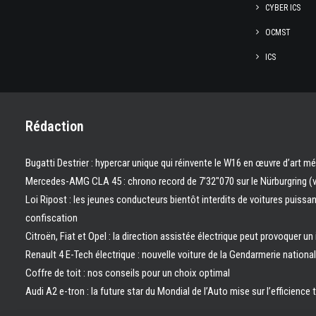
CYBER ICS
OCMST
ICS
Rédaction
Bugatti Destrier : hypercar unique qui réinvente le W16 en œuvre d’art m
Mercedes-AMG CLA 45 : chrono record de 7’32″070 sur le Nürburgring (
Loi Ripost : les jeunes conducteurs bientôt interdits de voitures puissa
confiscation
Citroën, Fiat et Opel : la direction assistée électrique peut provoquer un
Renault 4 E-Tech électrique : nouvelle voiture de la Gendarmerie nation
Coffre de toit : nos conseils pour un choix optimal
Audi A2 e-tron : la future star du Mondial de l’Auto mise sur l’efficience 