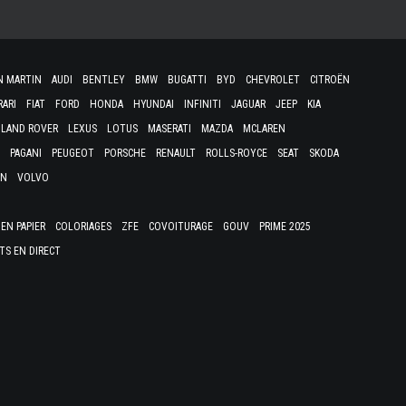
N MARTIN
AUDI
BENTLEY
BMW
BUGATTI
BYD
CHEVROLET
CITROËN
RARI
FIAT
FORD
HONDA
HYUNDAI
INFINITI
JAGUAR
JEEP
KIA
LAND ROVER
LEXUS
LOTUS
MASERATI
MAZDA
MCLAREN
PAGANI
PEUGEOT
PORSCHE
RENAULT
ROLLS-ROYCE
SEAT
SKODA
EN
VOLVO
EN PAPIER
COLORIAGES
ZFE
COVOITURAGE
GOUV
PRIME 2025
TS EN DIRECT