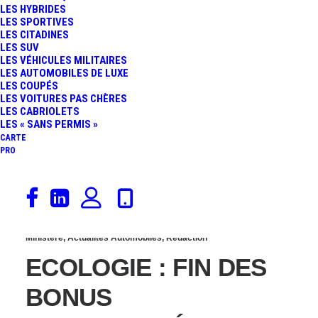
LES HYBRIDES
VERS UN « SUPER »
LES SPORTIVES
LES CITADINES
LES SUV
MALUS DE 20 000 €
LES VÉHICULES MILITAIRES
LES AUTOMOBILES DE LUXE
LES COUPÉS
LES VOITURES PAS CHÈRES
LES CABRIOLETS
LES « SANS PERMIS »
CARTE
PRO
26 septembre 2013
Ministère
,
Actualités Automobiles
,
Rédaction
ECOLOGIE : FIN DES
BONUS