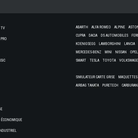
ABARTH
ALFA ROMEO
ALPINE
ASTO
 TV
CUPRA
DACIA
DS AUTOMOBILES
FER
 PRO
KOENIGSEGG
LAMBORGHINI
LANCIA
MERCEDES-BENZ
MINI
NISSAN
OPEL
SSIC
SMART
TESLA
TOYOTA
VOLKSWAG
SIMULATEUR CARTE GRISE
MAQUETTES 
AIRBAG TAKATA
PURETECH
CARBURAN
GE
E ÉCONOMIQUE
NDUSTRIEL