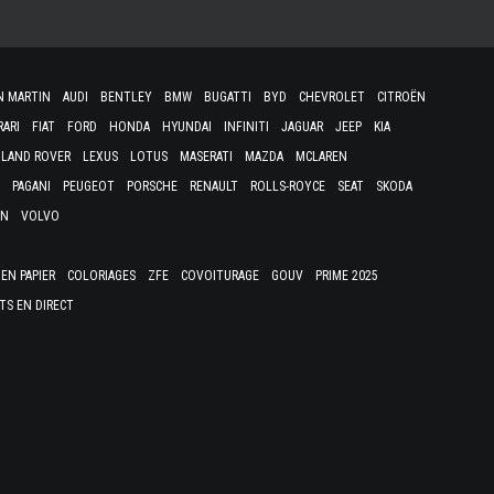
N MARTIN
AUDI
BENTLEY
BMW
BUGATTI
BYD
CHEVROLET
CITROËN
RARI
FIAT
FORD
HONDA
HYUNDAI
INFINITI
JAGUAR
JEEP
KIA
LAND ROVER
LEXUS
LOTUS
MASERATI
MAZDA
MCLAREN
PAGANI
PEUGEOT
PORSCHE
RENAULT
ROLLS-ROYCE
SEAT
SKODA
EN
VOLVO
EN PAPIER
COLORIAGES
ZFE
COVOITURAGE
GOUV
PRIME 2025
TS EN DIRECT