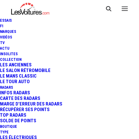
ESSAIS
F1
MARQUES
VIDÉOS
TV
ACTU
INSOLITES
COLLECTION
LES ANCIENNES
LE SALON RÉTROMOBILE
LE MANS CLASSIC
LE TOUR AUTO
RADARS
INFOS RADARS
CARTE DES RADARS
MARGE D’ERREUR DES RADARS
RÉCUPÉRER SES POINTS
TOP RADARS
26 janvier 2020
SOLDE DE POINTS
BOUTIQUE
WRC – MONTE-CARLO :
TYPE
LES ÉLECTRIQUES