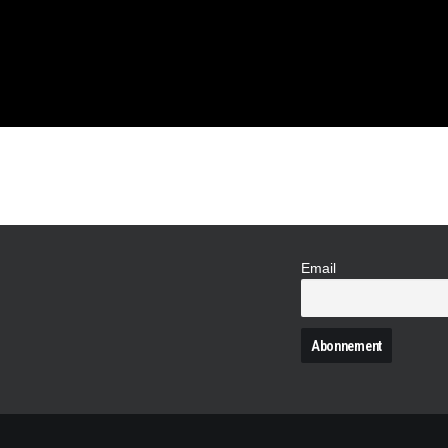
UR LE
Email
N