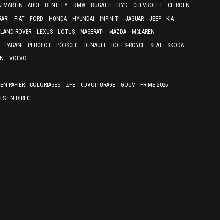
N MARTIN
AUDI
BENTLEY
BMW
BUGATTI
BYD
CHEVROLET
CITROËN
RARI
FIAT
FORD
HONDA
HYUNDAI
INFINITI
JAGUAR
JEEP
KIA
LAND ROVER
LEXUS
LOTUS
MASERATI
MAZDA
MCLAREN
PAGANI
PEUGEOT
PORSCHE
RENAULT
ROLLS-ROYCE
SEAT
SKODA
EN
VOLVO
EN PAPIER
COLORIAGES
ZFE
COVOITURAGE
GOUV
PRIME 2025
TS EN DIRECT