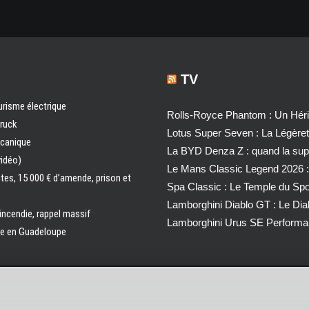
TV
urisme électrique
Rolls-Royce Phantom : Un Héri
truck
Lotus Super Seven : La Légère
écanique
La BYD Denza Z : quand la super
vidéo)
Le Mans Classic Legend 2026 :
ntes, 15 000 € d’amende, prison et
Spa Classic : Le Temple du Sp
Lamborghini Diablo GT : Le Di
 incendie, rappel massif
Lamborghini Urus SE Performa
ale en Guadeloupe