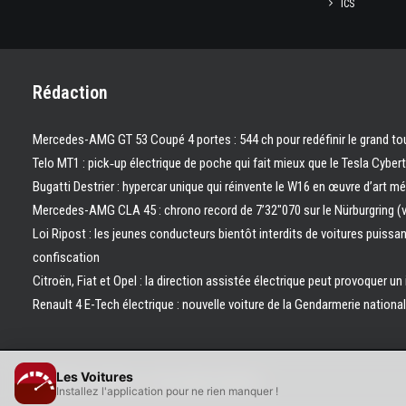
ICS
Rédaction
Mercedes-AMG GT 53 Coupé 4 portes : 544 ch pour redéfinir le grand to
Telo MT1 : pick‑up électrique de poche qui fait mieux que le Tesla Cyber
Bugatti Destrier : hypercar unique qui réinvente le W16 en œuvre d’art m
Mercedes-AMG CLA 45 : chrono record de 7’32″070 sur le Nürburgring (
Loi Ripost : les jeunes conducteurs bientôt interdits de voitures puissa
confiscation
Citroën, Fiat et Opel : la direction assistée électrique peut provoquer un
Renault 4 E-Tech électrique : nouvelle voiture de la Gendarmerie nation
Les Voitures
© 2026 Les Voitures. | Tous droits réservés.
Installez l'application pour ne rien manquer !