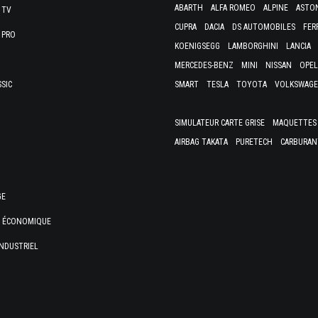
ABARTH
ALFA ROMEO
ALPINE
ASTO
 TV
CUPRA
DACIA
DS AUTOMOBILES
FER
 PRO
KOENIGSEGG
LAMBORGHINI
LANCIA
MERCEDES-BENZ
MINI
NISSAN
OPEL
SSIC
SMART
TESLA
TOYOTA
VOLKSWAG
SIMULATEUR CARTE GRISE
MAQUETTES 
AIRBAG TAKATA
PURETECH
CARBURAN
GE
E ÉCONOMIQUE
NDUSTRIEL