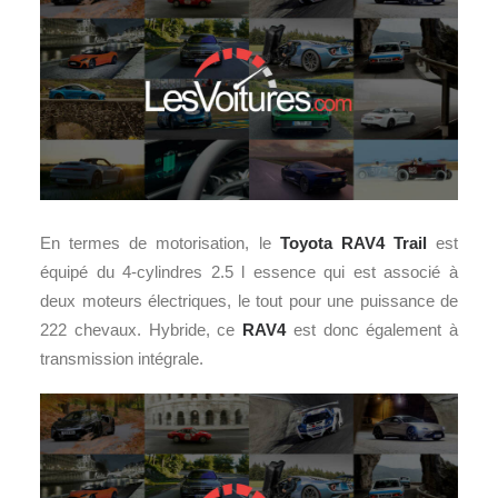
En termes de motorisation, le
Toyota RAV4 Trail
est
équipé du 4-cylindres 2.5 l essence qui est associé à
deux moteurs électriques, le tout pour une puissance de
222 chevaux. Hybride, ce
RAV4
est donc également à
transmission intégrale.