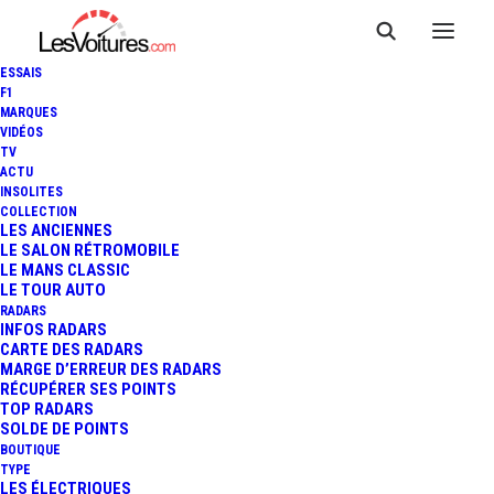
ESSAIS
F1
MARQUES
VIDÉOS
TV
ACTU
TOYOTA RAV4 TRAIL :
INSOLITES
COLLECTION
NOUVELLE FINITION
LES ANCIENNES
LE SALON RÉTROMOBILE
LE MANS CLASSIC
AMÉRICAINE POUR LE SUV
LE TOUR AUTO
RADARS
INFOS RADARS
CARTE DES RADARS
3 Minutes
|
17 septembre 2021
MARGE D’ERREUR DES RADARS
RÉCUPÉRER SES POINTS
TOP RADARS
SOLDE DE POINTS
BOUTIQUE
TYPE
LES ÉLECTRIQUES
FR