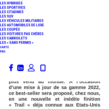
LES HYBRIDES
LES SPORTIVES
LES CITADINES
LES SUV
LES VÉHICULES MILITAIRES
LES AUTOMOBILES DE LUXE
LES COUPÉS
LES VOITURES PAS CHÈRES
LES CABRIOLETS
LES « SANS PERMIS »
CARTE
PRO
Depuis 1994, le Toyota RAV4 a conquis
la majorité des marchés automobiles
internationaux en devenant le SUV le
plus venu au monde. A l’occasion
d’une mise à jour de sa gamme 2022,
ce best-seller sera proposé, chez nous,
en une nouvelle et inédite finition
« Trail » déja connue aux Etats-Unis