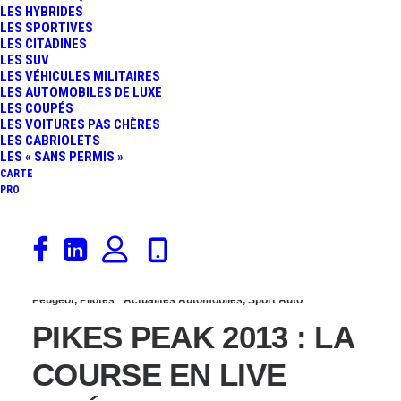
LES HYBRIDES
EXPLOSE LE RECORD
LES SPORTIVES
LES CITADINES
LES SUV
DE LA MONTAGNE !
LES VÉHICULES MILITAIRES
LES AUTOMOBILES DE LUXE
LES COUPÉS
LES VOITURES PAS CHÈRES
LES CABRIOLETS
LES « SANS PERMIS »
CARTE
PRO
28 juin 2013
Peugeot
,
Pilotes
Actualités Automobiles
,
Sport Auto
PIKES PEAK 2013 : LA
COURSE EN LIVE