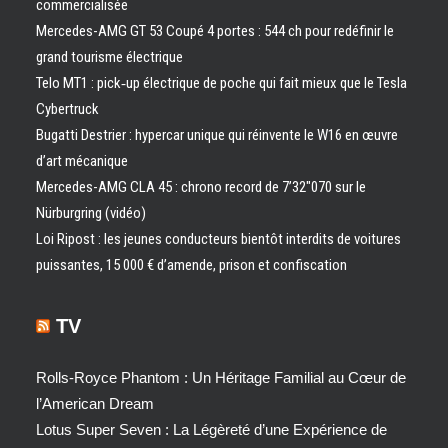
commercialisée
Mercedes-AMG GT 53 Coupé 4 portes : 544 ch pour redéfinir le
grand tourisme électrique
Telo MT1 : pick‑up électrique de poche qui fait mieux que le Tesla
Cybertruck
Bugatti Destrier : hypercar unique qui réinvente le W16 en œuvre
d’art mécanique
Mercedes-AMG CLA 45 : chrono record de 7’32″070 sur le
Nürburgring (vidéo)
Loi Ripost : les jeunes conducteurs bientôt interdits de voitures
puissantes, 15 000 € d’amende, prison et confiscation
TV
Rolls-Royce Phantom : Un Héritage Familial au Cœur de
l’American Dream
Lotus Super Seven : La Légèreté d’une Expérience de