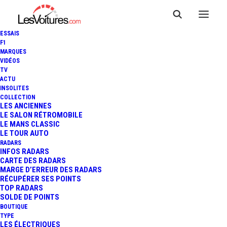
ESSAIS
F1
MARQUES
VIDÉOS
TV
ACTU
PIKES PEAK 2013 : LA
INSOLITES
COLLECTION
COURSE EN LIVE VIDÉO, UNE
LES ANCIENNES
LE SALON RÉTROMOBILE
LE MANS CLASSIC
EXCLUSIVITÉ RED BULL !
LE TOUR AUTO
RADARS
INFOS RADARS
CARTE DES RADARS
1 Minutes
|
28 juin 2013
MARGE D’ERREUR DES RADARS
RÉCUPÉRER SES POINTS
TOP RADARS
SOLDE DE POINTS
BOUTIQUE
TYPE
LES ÉLECTRIQUES
FR