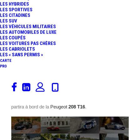
LES HYBRIDES
LES SPORTIVES
LES CITADINES
LES SUV
LES VÉHICULES MILITAIRES
LES AUTOMOBILES DE LUXE
LES COUPÉS
LES VOITURES PAS CHÈRES
LES CABRIOLETS
LES « SANS PERMIS »
CARTE
PRO
Red Bull
a acquis les droits et l’exclusivité de la diffusion
de la montée de Pikes Peak (30 juin 2013).
Sébastien
Loeb
sera en course dans la catégorie Unlimited et il
partira à bord de la
Peugeot
208 T16
.