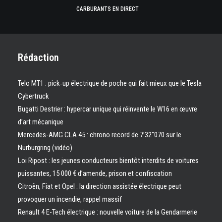
CARBURANTS EN DIRECT
Rédaction
Telo MT1 : pick‑up électrique de poche qui fait mieux que le Tesla
Cybertruck
Bugatti Destrier : hypercar unique qui réinvente le W16 en œuvre
d’art mécanique
Mercedes-AMG CLA 45 : chrono record de 7’32″070 sur le
Nürburgring (vidéo)
Loi Ripost : les jeunes conducteurs bientôt interdits de voitures
puissantes, 15 000 € d’amende, prison et confiscation
Citroën, Fiat et Opel : la direction assistée électrique peut
provoquer un incendie, rappel massif
Renault 4 E-Tech électrique : nouvelle voiture de la Gendarmerie