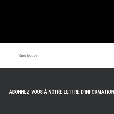
BELTOISE/PASQ
LA MCLAREN MP
GT3 (GT TOUR –
Rien trouvé.
ABONNEZ-VOUS À NOTRE LETTRE D'INFORMATIO