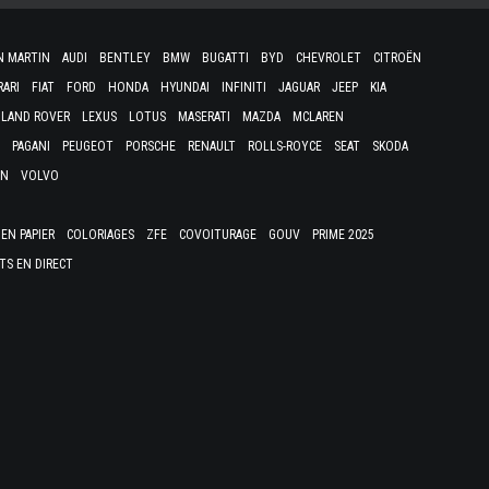
N MARTIN
AUDI
BENTLEY
BMW
BUGATTI
BYD
CHEVROLET
CITROËN
RARI
FIAT
FORD
HONDA
HYUNDAI
INFINITI
JAGUAR
JEEP
KIA
LAND ROVER
LEXUS
LOTUS
MASERATI
MAZDA
MCLAREN
PAGANI
PEUGEOT
PORSCHE
RENAULT
ROLLS-ROYCE
SEAT
SKODA
EN
VOLVO
EN PAPIER
COLORIAGES
ZFE
COVOITURAGE
GOUV
PRIME 2025
TS EN DIRECT