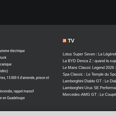
TV
urisme électrique
Lotus Super Seven : La Légère
truck
La BYD Denza Z : quand la super
écanique
Le Mans Classic Legend 2026 :
vidéo)
Spa Classic : Le Temple du Sp
ntes, 15 000 € d’amende, prison et
Lamborghini Diablo GT : Le Di
Lamborghini Urus SE Performa
 incendie, rappel massif
Mercedes-AMG GT : Le Coupé 
ale en Guadeloupe