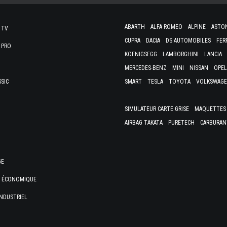
ABARTH
ALFA ROMEO
ALPINE
ASTO
 TV
CUPRA
DACIA
DS AUTOMOBILES
FER
 PRO
KOENIGSEGG
LAMBORGHINI
LANCIA
MERCEDES-BENZ
MINI
NISSAN
OPEL
SSIC
SMART
TESLA
TOYOTA
VOLKSWAG
SIMULATEUR CARTE GRISE
MAQUETTES 
AIRBAG TAKATA
PURETECH
CARBURAN
GE
E ÉCONOMIQUE
NDUSTRIEL