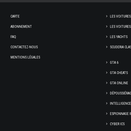
CARTE
LES VOITURES
ABONNEMENT
LES VOITURES
FAQ
LES YACHTS
CONTACTEZ-NOUS
SCUDERIA CLA
MENTIONS LÉGALES
GTA 6
GTA CHEATS
GTA ONLINE
DÉPOUSSIÉRA
INTELLIGENC
ESPIONNAGE I
CYBER ICS