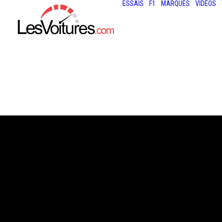
ESSAIS
F1
MARQUES
VIDÉOS
25 mai 2013
VIDÉO : LE DUO