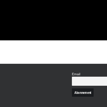
UALI SUR
4-12C
 LE MANS)
Email
N