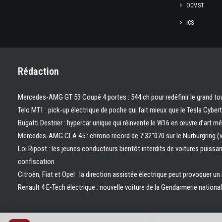
OCMST
ICS
Rédaction
Mercedes-AMG GT 53 Coupé 4 portes : 544 ch pour redéfinir le grand to
Telo MT1 : pick‑up électrique de poche qui fait mieux que le Tesla Cyber
Bugatti Destrier : hypercar unique qui réinvente le W16 en œuvre d’art m
Mercedes-AMG CLA 45 : chrono record de 7’32″070 sur le Nürburgring (
Loi Ripost : les jeunes conducteurs bientôt interdits de voitures puissa
confiscation
Citroën, Fiat et Opel : la direction assistée électrique peut provoquer un
Renault 4 E-Tech électrique : nouvelle voiture de la Gendarmerie nation