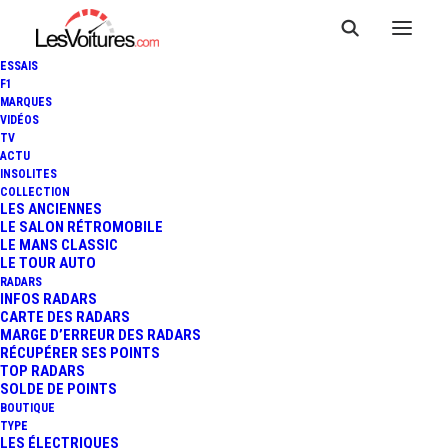
ESSAIS
F1
MARQUES
VIDÉOS
TV
VIDÉO : LE DUO
ACTU
INSOLITES
BELTOISE/PASQUALI SUR LA
COLLECTION
LES ANCIENNES
LE SALON RÉTROMOBILE
MCLAREN MP4-12C GT3 (GT
LE MANS CLASSIC
LE TOUR AUTO
TOUR - LE MANS)
RADARS
INFOS RADARS
CARTE DES RADARS
MARGE D’ERREUR DES RADARS
RÉCUPÉRER SES POINTS
1 Minute
|
25 mai 2013
TOP RADARS
SOLDE DE POINTS
BOUTIQUE
TYPE
LES ÉLECTRIQUES