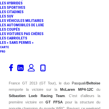
LES HYBRIDES
FR
LES SPORTIVES
LES CITADINES
LES SUV
LES VÉHICULES MILITAIRES
LES AUTOMOBILES DE LUXE
LES COUPÉS
LES VOITURES PAS CHÈRES
LES CABRIOLETS
LES « SANS PERMIS »
CARTE
PRO
Ils se sont quittés fin 2011 avec le titre de champion de
France GT et ils se retrouvent avec la victoire en 2013.
En effet et dès la première course du championnat de
France GT 2013 (GT Tour), le duo
Pasquali
/
Beltoise
remporte la victoire sur la
McLaren
MP4-12C
du
Sébastien Loeb Racing Team
. C’est d’ailleurs la
première victoire en
GT FFSA
pour la structure du
nonuple champion du monde WRC. Revivez ce weekend