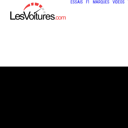
ESSAIS
F1
MARQUES
VIDÉOS
19 avril 2021
VOLKSWAGEN ID
ID.6 CROZZ : PA