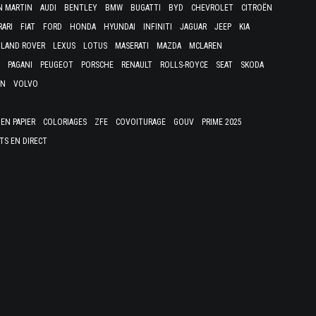
N MARTIN
AUDI
BENTLEY
BMW
BUGATTI
BYD
CHEVROLET
CITROËN
RARI
FIAT
FORD
HONDA
HYUNDAI
INFINITI
JAGUAR
JEEP
KIA
LAND ROVER
LEXUS
LOTUS
MASERATI
MAZDA
MCLAREN
PAGANI
PEUGEOT
PORSCHE
RENAULT
ROLLS-ROYCE
SEAT
SKODA
EN
VOLVO
EN PAPIER
COLORIAGES
ZFE
COVOITURAGE
GOUV
PRIME 2025
TS EN DIRECT