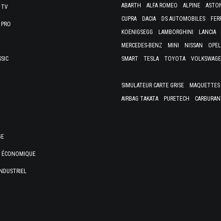
ABARTH
ALFA ROMEO
ALPINE
ASTO
 TV
CUPRA
DACIA
DS AUTOMOBILES
FER
 PRO
KOENIGSEGG
LAMBORGHINI
LANCIA
MERCEDES-BENZ
MINI
NISSAN
OPEL
SSIC
SMART
TESLA
TOYOTA
VOLKSWAG
SIMULATEUR CARTE GRISE
MAQUETTES 
AIRBAG TAKATA
PURETECH
CARBURAN
GE
E ÉCONOMIQUE
NDUSTRIEL