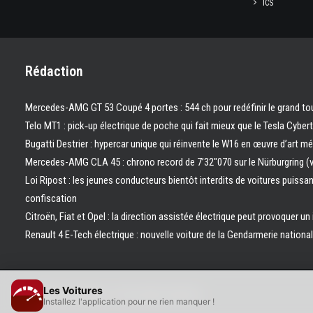
ICS
Rédaction
Mercedes-AMG GT 53 Coupé 4 portes : 544 ch pour redéfinir le grand to
Telo MT1 : pick‑up électrique de poche qui fait mieux que le Tesla Cyber
Bugatti Destrier : hypercar unique qui réinvente le W16 en œuvre d’art m
Mercedes-AMG CLA 45 : chrono record de 7’32″070 sur le Nürburgring (
Loi Ripost : les jeunes conducteurs bientôt interdits de voitures puissa
confiscation
Citroën, Fiat et Opel : la direction assistée électrique peut provoquer un
Renault 4 E-Tech électrique : nouvelle voiture de la Gendarmerie nation
Les Voitures
© 2026 Les Voitures. | Tous droits réservés.
Installez l'application pour ne rien manquer !