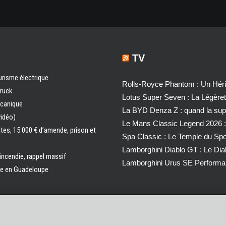
TV
urisme électrique
Rolls-Royce Phantom : Un Héri
truck
Lotus Super Seven : La Légère
écanique
La BYD Denza Z : quand la super
vidéo)
Le Mans Classic Legend 2026 :
ntes, 15 000 € d’amende, prison et
Spa Classic : Le Temple du Sp
Lamborghini Diablo GT : Le Di
 incendie, rappel massif
Lamborghini Urus SE Performa
ale en Guadeloupe