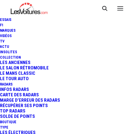
ESSAIS
F1
MARQUES
VIDÉOS
TV
BMW 3.0 CSL HOMMAGE R
ACTU
INSOLITES
CONCEPT : PLACE À LA
COLLECTION
LES ANCIENNES
LE SALON RÉTROMOBILE
VERSION DE COURSE POUR
LE MANS CLASSIC
LE TOUR AUTO
PEBBLE BEACH !
RADARS
INFOS RADARS
CARTE DES RADARS
MARGE D’ERREUR DES RADARS
RÉCUPÉRER SES POINTS
2 Minutes
|
14 août 2015
TOP RADARS
SOLDE DE POINTS
BOUTIQUE
TYPE
LES ÉLECTRIQUES