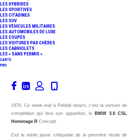
LES HYBRIDES
FR
LES SPORTIVES
LES CITADINES
LES SUV
LES VÉHICULES MILITAIRES
LES AUTOMOBILES DE LUXE
LES COUPÉS
LES VOITURES PAS CHÈRES
LES CABRIOLETS
LES « SANS PERMIS »
CARTE
PRO
En mai dernier,
BMW
a présenté au
Concours d’Elégance de Villa d’Este le
concept-car
3.0
CSL Hommage
en honneur à la 3.0 CSL des années
1970. Ce week-end à Pebble beach, c’est la version de
compétition qui fera son apparition, le
BMW 3.0 CSL
Hommage R
Concept.
Exit la teinte jaune critiquable de la première étude de