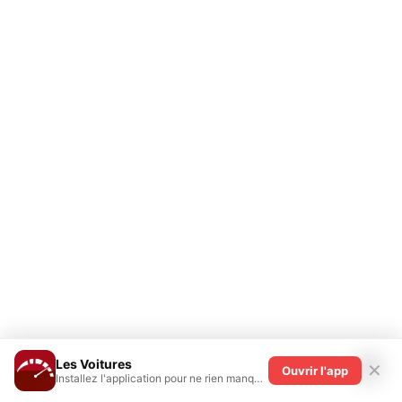
La ville de Monterey située en Californie va être le théâtre
d'une vente aux enchères exceptionnelle. La maison RM
Sotheby's va en effet proposer, les 18 et 19 août
prochains dans le cadre du Concours d'Elégance de
Pebble Beach, une collection baptisée "Performance
Collection" appartenant à ce jour à un seul…
Les Voitures
✕
Ouvrir l'app
Installez l'application pour ne rien manquer !