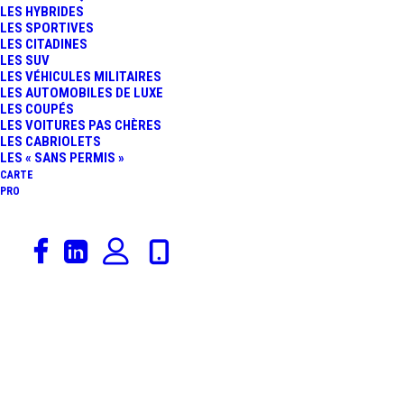
LES HYBRIDES
CONCEPT : LE
LES SPORTIVES
LES CITADINES
LES SUV
ROADSTER
LES VÉHICULES MILITAIRES
LES AUTOMOBILES DE LUXE
LES COUPÉS
ÉLECTRIQUE DU FUTUR
LES VOITURES PAS CHÈRES
LES CABRIOLETS
LES « SANS PERMIS »
CARTE
PRO
22 juillet 2021
Jaguar
,
Actualités Automobiles
,
Voitures De Collection
,
Rédaction
,
Constructeurs
,
Catégorie De Véhicules
,
Luxe Automobile
JAGUAR TYPE E : UNE