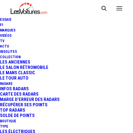
ESSAIS
F1
MARQUES
VIDÉOS
TV
BMW M INTENSIVE TRAINING
ACTU
INSOLITES
: PUISSANTE JOURNÉE AU
COLLECTION
LES ANCIENNES
LE SALON RÉTROMOBILE
PLUS PRÈS DES LIMITES DE
LE MANS CLASSIC
LE TOUR AUTO
LA CONDUITE
RADARS
INFOS RADARS
CARTE DES RADARS
MARGE D’ERREUR DES RADARS
RÉCUPÉRER SES POINTS
8 Minutes
|
2 novembre 2016
TOP RADARS
SOLDE DE POINTS
BOUTIQUE
TYPE
LES ÉLECTRIQUES