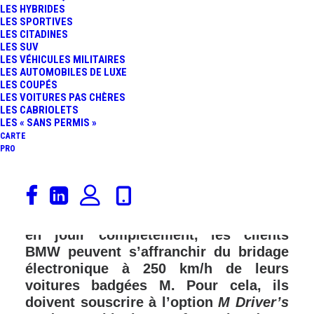
LES HYBRIDES
FR
LES SPORTIVES
LES CITADINES
LES SUV
LES VÉHICULES MILITAIRES
LES AUTOMOBILES DE LUXE
LES COUPÉS
LES VOITURES PAS CHÈRES
LES CABRIOLETS
LES « SANS PERMIS »
CARTE
PRO
Outre-Rhin, les Autobhan sont
connues pour offrir une totale liberté
de vitesse sur certaines portions. Pour
en jouir complètement, les clients
BMW peuvent s’affranchir du bridage
électronique à 250 km/h de leurs
voitures badgées M. Pour cela, ils
doivent souscrire à l’option
M Driver’s