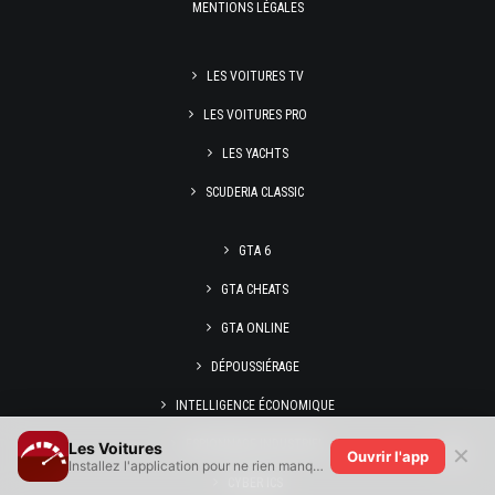
MENTIONS LÉGALES
LES VOITURES TV
LES VOITURES PRO
LES YACHTS
SCUDERIA CLASSIC
GTA 6
GTA CHEATS
GTA ONLINE
DÉPOUSSIÉRAGE
INTELLIGENCE ÉCONOMIQUE
ESPIONNAGE INDUSTRIEL
Les Voitures
✕
Ouvrir l'app
Installez l'application pour ne rien manquer !
CYBER ICS