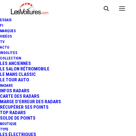
ESSAIS
F1
MARQUES
VIDÉOS
TV
BUGATTI CHIRON : UN
ACTU
INSOLITES
EXEMPLAIRE EN FIBRE DE
COLLECTION
LES ANCIENNES
LE SALON RÉTROMOBILE
CARBONE APPARENTE POUR
LE MANS CLASSIC
LE TOUR AUTO
GENÈVE !
RADARS
INFOS RADARS
CARTE DES RADARS
MARGE D’ERREUR DES RADARS
RÉCUPÉRER SES POINTS
1 Minutes
|
5 mars 2017
TOP RADARS
SOLDE DE POINTS
BOUTIQUE
TYPE
LES ÉLECTRIQUES