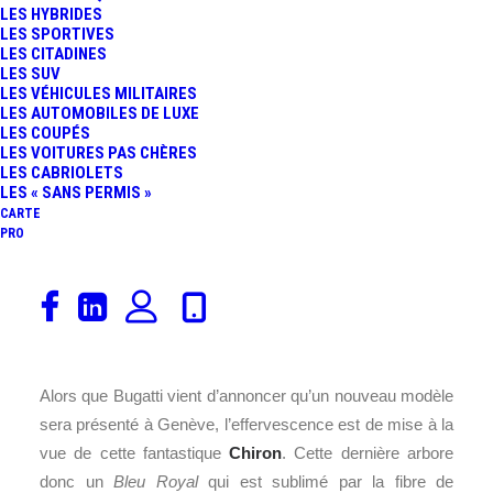
LES HYBRIDES
FR
LES SPORTIVES
LES CITADINES
LES SUV
LES VÉHICULES MILITAIRES
LES AUTOMOBILES DE LUXE
LES COUPÉS
LES VOITURES PAS CHÈRES
LES CABRIOLETS
LES « SANS PERMIS »
CARTE
PRO
A 48 heures de la première journée presse du
salon de
Genève
, une
Bugatti
Chiron
bleue en fibre de carbone
apparente est apparue sur la toile.
Alors que Bugatti vient d’annoncer qu’un nouveau modèle
sera présenté à Genève, l’effervescence est de mise à la
vue de cette fantastique
Chiron
. Cette dernière arbore
donc un
Bleu Royal
qui est sublimé par la fibre de