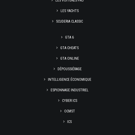
LES VOITURES PRO
LES YACHTS
SCUDERIA CLASSIC
GTA 6
GTA CHEATS
GTA ONLINE
DÉPOUSSIÉRAGE
INTELLIGENCE ÉCONOMIQUE
ESPIONNAGE INDUSTRIEL
CYBER ICS
OCMST
ICS