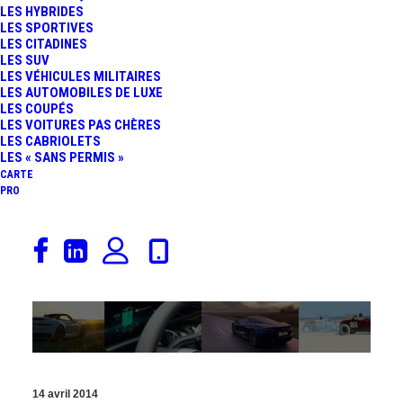
LES HYBRIDES
LES SPORTIVES
LES CITADINES
LES SUV
19 avril 2014
LES VÉHICULES MILITAIRES
LES AUTOMOBILES DE LUXE
SÉCURITÉ ROUTIÈRE :
LES COUPÉS
LES VOITURES PAS CHÈRES
LES CABRIOLETS
L’INSOLITE ROUTE
LES « SANS PERMIS »
CARTE
PHOSPHORESCENTE
PRO
NÉERLANDAISE…
14 avril 2014