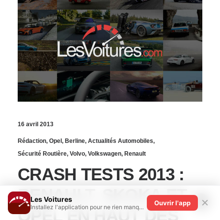
16 avril 2013
Rédaction
,
Opel
,
Berline
,
Actualités Automobiles
,
Sécurité Routière
,
Volvo
,
Volkswagen
,
Renault
CRASH TESTS 2013 :
RENAULT, SKOKA ET
Les Voitures
✕
Ouvrir l'app
Installez l'application pour ne rien manquer !
OPEL EN HAUT DES