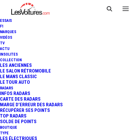
ESSAIS
F1
MARQUES
VIDÉOS
TV
ACTU
INSOLITES
COLLECTION
LES ANCIENNES
LE SALON RÉTROMOBILE
LE MANS CLASSIC
LE TOUR AUTO
Découvrez les enjeux essentiels de la
Sécurité
RADARS
Routière
, où prévention et technologie se rencontrent
INFOS RADARS
pour sauver des vies. Plongez dans les initiatives,
CARTE DES RADARS
innovations et conseils visant à réduire les
accidents
et à
MARGE D’ERREUR DES RADARS
garantir une conduite
responsable
. Explorez un univers
RÉCUPÉRER SES POINTS
où
vigilance
,
éducation
et
mobilité sécurisée
jouent un
TOP RADARS
rôle central.
SOLDE DE POINTS
BOUTIQUE
TYPE
LES ÉLECTRIQUES