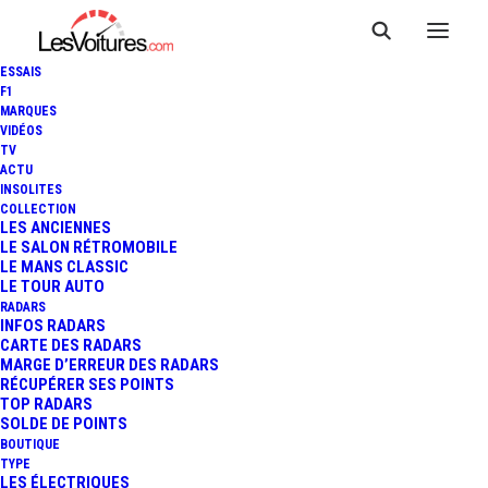
ESSAIS
F1
MARQUES
VIDÉOS
TV
ACTU
INSOLITES
COLLECTION
LES ANCIENNES
LE SALON RÉTROMOBILE
LE MANS CLASSIC
LE TOUR AUTO
RADARS
INFOS RADARS
CARTE DES RADARS
MARGE D’ERREUR DES RADARS
RÉCUPÉRER SES POINTS
TOP RADARS
26 octobre 2025
SOLDE DE POINTS
BOUTIQUE
F1 – GP DU MEXIQUE :
TYPE
LES ÉLECTRIQUES