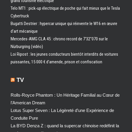
grand tourisme électrique
Telo MT1 : pick‑up électrique de poche qui fait mieux que le Tesla
Cybertruck
Bugatti Destrier : hypercar unique qui réinvente le W16 en œuvre
d’art mécanique
Mercedes-AMG CLA 45 : chrono record de 7’32″070 sur le
Nürburgring (vidéo)
Loi Ripost : les jeunes conducteurs bientôt interdits de voitures
puissantes, 15 000 € d’amende, prison et confiscation
TV
Rolls-Royce Phantom : Un Héritage Familial au Cœur de
l’American Dream
Lotus Super Seven : La Légèreté d’une Expérience de
Conduite Pure
La BYD Denza Z : quand la supercar chinoise redéfinit la