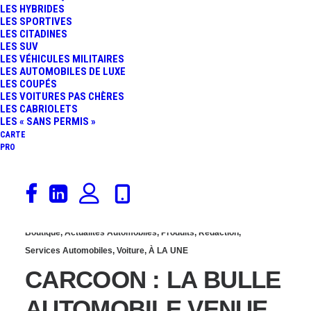
LES HYBRIDES
LANDO NORRIS
LES SPORTIVES
LES CITADINES
LES SUV
VAINQUEUR ET
LES VÉHICULES MILITAIRES
LES AUTOMOBILES DE LUXE
LES COUPÉS
NOUVEAU LEADER DU
LES VOITURES PAS CHÈRES
LES CABRIOLETS
CHAMPIONNAT
LES « SANS PERMIS »
CARTE
PRO
18 avril 2013
Boutique
,
Actualités Automobiles
,
Produits
,
Rédaction
,
Services Automobiles
,
Voiture
,
À LA UNE
CARCOON : LA BULLE
AUTOMOBILE VENUE