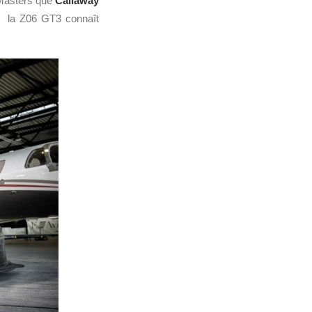
 Masters que
Callaway
e, la Z06 GT3 connaît