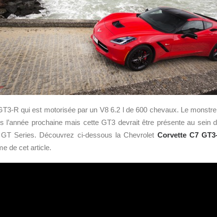
T3-R qui est motorisée par un V8 6.2 l de 600 chevaux. Le monstre
l’année prochaine mais cette GT3 devrait être présente au sein d
GT Series. Découvrez ci-dessous la Chevrolet
Corvette C7 GT3
e de cet article.