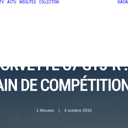
TV
ACTU
INSOLITES
COLLECTION
RADA
LES ANCIENNES
LE SALON RÉTROMOBILE
LE MANS CLASSIC
LE TOUR AUTO
ORVETTE C7 GT3-R 
IN DE COMPÉTITION 
1 Minutes
|
4 octobre 2015