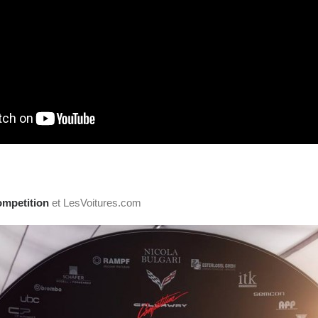
ompetition
et LesVoitures.com