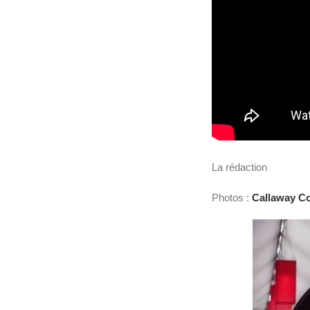
La rédaction
Photos :
Callaway C