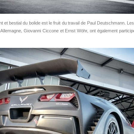
 et bestial du bolide est le fruit du travail de Paul Deutschmann. Le
n Allemagne, Giovanni Ciccone et Ernst Wöhr, ont également partici