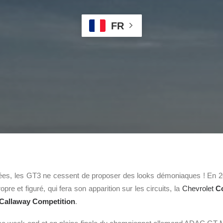
FR
es, les GT3 ne cessent de proposer des looks démoniaques ! En 2
pre et figuré, qui fera son apparition sur les circuits, la
Chevrolet
C
Callaway Competition
.