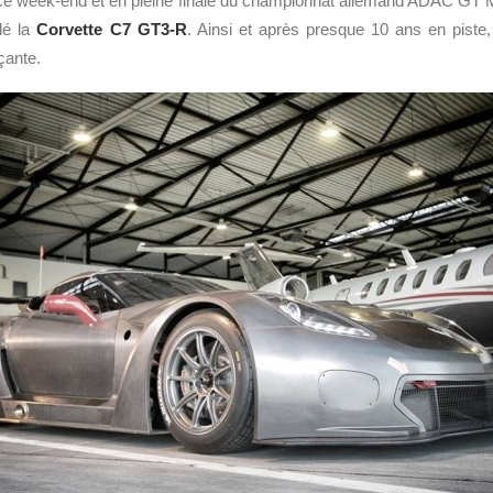
ce week-end et en pleine finale du championnat allemand ADAC GT
lé la
Corvette C7 GT3-R
. Ainsi et après presque 10 ans en pist
çante.