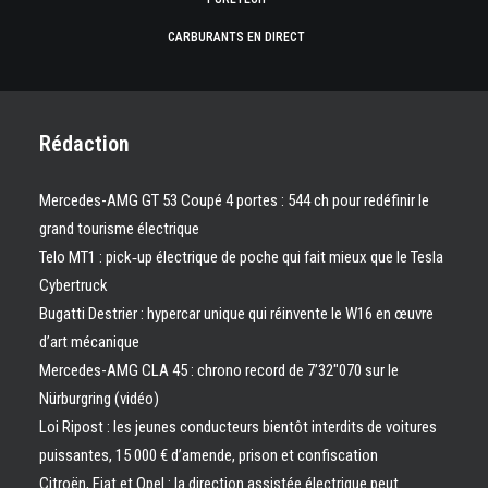
CARBURANTS EN DIRECT
Rédaction
Mercedes-AMG GT 53 Coupé 4 portes : 544 ch pour redéfinir le
grand tourisme électrique
Telo MT1 : pick‑up électrique de poche qui fait mieux que le Tesla
Cybertruck
Bugatti Destrier : hypercar unique qui réinvente le W16 en œuvre
d’art mécanique
Mercedes-AMG CLA 45 : chrono record de 7’32″070 sur le
Nürburgring (vidéo)
Loi Ripost : les jeunes conducteurs bientôt interdits de voitures
puissantes, 15 000 € d’amende, prison et confiscation
Citroën, Fiat et Opel : la direction assistée électrique peut