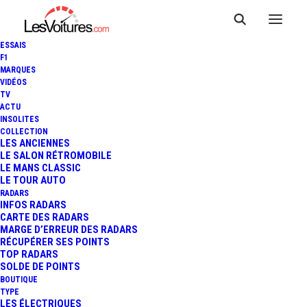
ESSAIS
F1
MARQUES
VIDÉOS
TV
ACTU
INSOLITES
TOYOTA AYGO X : LA PETITE
COLLECTION
LES ANCIENNES
LE SALON RÉTROMOBILE
CITADINE PASSE À L'HYBRIDE
LE MANS CLASSIC
LE TOUR AUTO
RADARS
INFOS RADARS
4 Minutes
|
2 juin 2025
CARTE DES RADARS
MARGE D’ERREUR DES RADARS
RÉCUPÉRER SES POINTS
TOP RADARS
SOLDE DE POINTS
BOUTIQUE
FR
TYPE
LES ÉLECTRIQUES