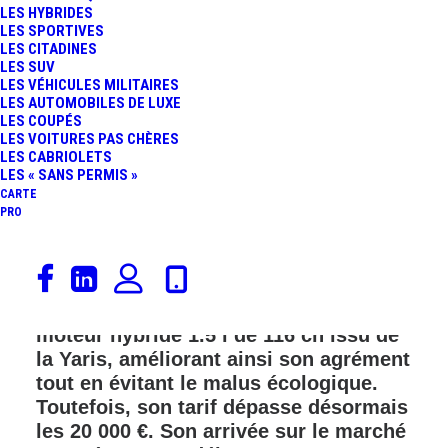
LES HYBRIDES
LES SPORTIVES
LES CITADINES
LES SUV
LES VÉHICULES MILITAIRES
LES AUTOMOBILES DE LUXE
LES COUPÉS
LES VOITURES PAS CHÈRES
LES CABRIOLETS
LES « SANS PERMIS »
CARTE
PRO
Toyota introduit une version électrifiée
de l’Aygo X, dans le cadre du restylage
de la citadine. Cette dernière adopte le
moteur hybride 1.5 l de 116 ch issu de
la Yaris, améliorant ainsi son agrément
tout en évitant le malus écologique.
Toutefois, son tarif dépasse désormais
les 20 000 €. Son arrivée sur le marché