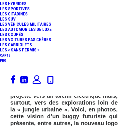
LES HYBRIDES
FR
LES SPORTIVES
LES CITADINES
LES SUV
LES VÉHICULES MILITAIRES
LES AUTOMOBILES DE LUXE
LES COUPÉS
LES VOITURES PAS CHÈRES
LES CABRIOLETS
LES « SANS PERMIS »
CARTE
PRO
Parmi les quelques concept-cars qui
sont exposés au Mondial de l’Auto
2022, le Dacia Concept Manifesto nous
projette vers un avenir électrique mais,
surtout, vers des explorations loin de
la « jungle urbaine ». Voici, en photos,
cette vision d’un buggy futuriste qui
présente, entre autres, la nouveau logo