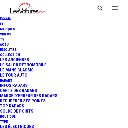
ESSAIS
F1
MARQUES
VIDÉOS
TV
DACIA CONCEPT MANIFESTO
ACTU
INSOLITES
: LE BUGGY FUTURISTE EN
COLLECTION
LES ANCIENNES
LE SALON RÉTROMOBILE
PHOTOS AU MONDIAL DE
LE MANS CLASSIC
LE TOUR AUTO
L'AUTO
RADARS
INFOS RADARS
CARTE DES RADARS
MARGE D’ERREUR DES RADARS
RÉCUPÉRER SES POINTS
4 Minutes
|
21 octobre 2022
TOP RADARS
SOLDE DE POINTS
BOUTIQUE
TYPE
LES ÉLECTRIQUES