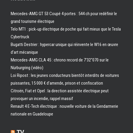
Mercedes-AMG GT 53 Coupé 4 portes : 544 ch pour redéfinir le
grand tourisme électrique
Telo MT1 : pick‑up électrique de poche qui fait mieux que le Tesla
Cybertruck
Bugatti Destrier : hypercar unique qui réinvente le W16 en œuvre
d’art mécanique
Mercedes-AMG CLA 45 : chrono record de 7’32″070 sur le
Nürburgring (vidéo)
Loi Ripost : les jeunes conducteurs bientôt interdits de voitures
puissantes, 15 000 € d’amende, prison et confiscation
Citroën, Fiat et Opel : la direction assistée électrique peut
provoquer un incendie, rappel massif
Renault 4 E-Tech électrique : nouvelle voiture de la Gendarmerie
nationale en Guadeloupe
TV