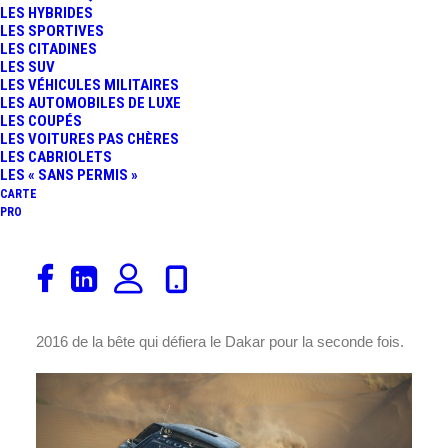
LES HYBRIDES
LES SPORTIVES
LES CITADINES
LES SUV
LES VÉHICULES MILITAIRES
LES AUTOMOBILES DE LUXE
LES COUPÉS
LES VOITURES PAS CHÈRES
LES CABRIOLETS
LES « SANS PERMIS »
CARTE
PRO
Après avoir signé un beau doublé en Chine ce mois-ci,
lors du
Silk Road Rally
,
avec une version évoluée de la
2008 DKR
,
Peugeot
Sport dévoile aujourd’hui la version
2016 de la bête qui défiera le Dakar pour la seconde fois.