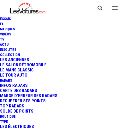
ESSAIS
F1
MARQUES
VIDÉOS
TV
ACTU
DAKAR : PEUGEOT OPTIMISE
INSOLITES
COLLECTION
SA 2008 DKR, LOEB ATTENDU
LES ANCIENNES
LE SALON RÉTROMOBILE
LE MANS CLASSIC
À SON VOLANT !
LE TOUR AUTO
RADARS
INFOS RADARS
CARTE DES RADARS
5 Minutes
|
22 septembre 2015
MARGE D’ERREUR DES RADARS
RÉCUPÉRER SES POINTS
TOP RADARS
SOLDE DE POINTS
BOUTIQUE
TYPE
LES ÉLECTRIQUES
FR