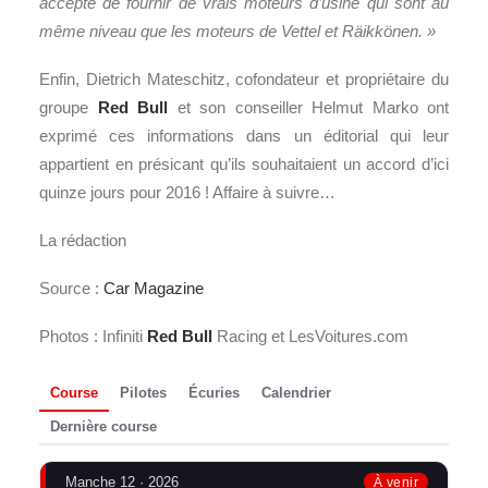
accepte de fournir de vrais moteurs d’usine qui sont au
même niveau que les moteurs de Vettel et Räikkönen. »
Enfin, Dietrich Mateschitz, cofondateur et propriétaire du
groupe
Red Bull
et son conseiller Helmut Marko ont
exprimé ces informations dans un éditorial qui leur
appartient en présicant qu’ils souhaitaient un accord d’ici
quinze jours pour 2016 ! Affaire à suivre…
La rédaction
Source :
Car Magazine
Photos : Infiniti
Red Bull
Racing et LesVoitures.com
Course
Pilotes
Écuries
Calendrier
Dernière course
Manche 12 · 2026
À venir