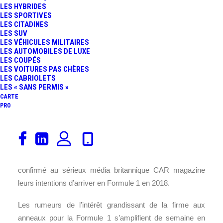
LES HYBRIDES
FR
LES SPORTIVES
LES CITADINES
LES SUV
LES VÉHICULES MILITAIRES
LES AUTOMOBILES DE LUXE
LES COUPÉS
LES VOITURES PAS CHÈRES
LES CABRIOLETS
LES « SANS PERMIS »
CARTE
PRO
Décidément, l’actualité automobile de ces derniers jours
est monopolisée par l’Allemagne. C’est d’ailleurs lors du
salon de Francfort que des hauts dirigeants d’
Audi
aurait
confirmé au sérieux média britannique CAR magazine
leurs intentions d’arriver en Formule 1 en 2018.
Les rumeurs de l’intérêt grandissant de la firme aux
anneaux pour la Formule 1 s’amplifient de semaine en