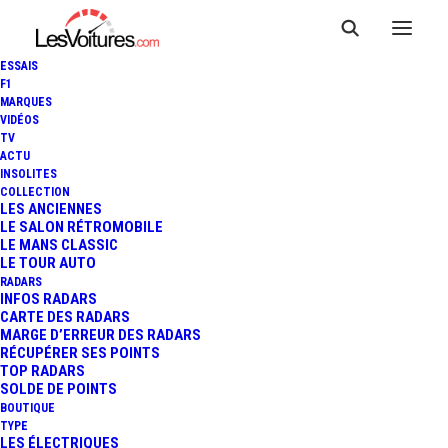
ESSAIS
F1
MARQUES
VIDÉOS
TV
F1 : AUDI ARRIVERAIT EN
ACTU
INSOLITES
2018 AVEC RED BULL APRÈS
COLLECTION
LES ANCIENNES
LE SALON RÉTROMOBILE
AVOIR QUITTÉ LE FIA WEC ET
LE MANS CLASSIC
LE TOUR AUTO
LE DTM !
RADARS
INFOS RADARS
CARTE DES RADARS
MARGE D’ERREUR DES RADARS
RÉCUPÉRER SES POINTS
2 Minutes
|
23 septembre 2015
TOP RADARS
SOLDE DE POINTS
BOUTIQUE
TYPE
LES ÉLECTRIQUES