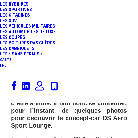
LES HYBRIDES
LES SPORTIVES
LES CITADINES
LES SUV
LES VÉHICULES MILITAIRES
LES AUTOMOBILES DE LUXE
LES COUPÉS
LES VOITURES PAS CHÈRES
LES CABRIOLETS
LES « SANS PERMIS »
CARTE
PRO
Deux nouveautés DS Automobiles ne
seront, hélas, pas exposées au salon
de Genève car, le GIMS 2020 vient
d’être annulé. Il faut donc se contenter,
pour l’instant, de quelques photos
pour découvrir le concept-car DS Aero
Sport Lounge.