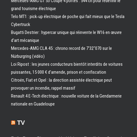
Mercedes-AMG GT 53 Coupé 4 portes : 544 ch pour redéfinir le
grand tourisme électrique
Telo MT1 : pick‑up électrique de poche qui fait mieux que le Tesla
Cybertruck
Bugatti Destrier : hypercar unique qui réinvente le W16 en œuvre
d’art mécanique
Mercedes-AMG CLA 45 : chrono record de 7’32″070 sur le
Nürburgring (vidéo)
Loi Ripost : les jeunes conducteurs bientôt interdits de voitures
puissantes, 15 000 € d’amende, prison et confiscation
Citroën, Fiat et Opel : la direction assistée électrique peut
provoquer un incendie, rappel massif
Renault 4 E-Tech électrique : nouvelle voiture de la Gendarmerie
nationale en Guadeloupe
TV