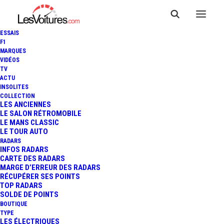
ESSAIS
F1
MARQUES
VIDÉOS
TV
ACTU
DS AERO SPORT LOUNGE :
INSOLITES
COLLECTION
CONCEPT-CAR ÉLECTRIQUE
LES ANCIENNES
LE SALON RÉTROMOBILE
LE MANS CLASSIC
AU STYLE AMBITIEUX
LE TOUR AUTO
RADARS
INFOS RADARS
CARTE DES RADARS
2 Minutes
|
28 février 2020
MARGE D’ERREUR DES RADARS
RÉCUPÉRER SES POINTS
TOP RADARS
SOLDE DE POINTS
BOUTIQUE
TYPE
LES ÉLECTRIQUES
FR