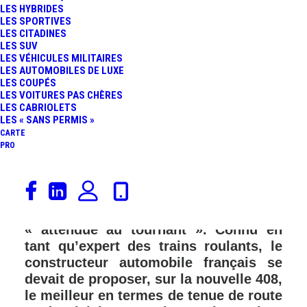
LES HYBRIDES
LES SPORTIVES
LES CITADINES
LES SUV
LES VÉHICULES MILITAIRES
LES AUTOMOBILES DE LUXE
LES COUPÉS
LES VOITURES PAS CHÈRES
LES CABRIOLETS
LES « SANS PERMIS »
CARTE
PRO
Avec la nouvelle Peugeot 408 berline
au design atypique, la marque au Lion
est, comme le veut l’expression
« attendue au tournant ». Connu en
tant qu’expert des trains roulants, le
constructeur automobile français se
devait de proposer, sur la nouvelle 408,
le meilleur en termes de tenue de route