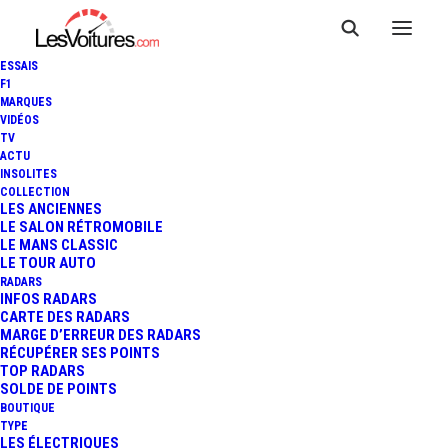
ESSAIS
F1
MARQUES
VIDÉOS
TV
ACTU
INSOLITES
PEUGEOT 408 : LE NOUVEAU
COLLECTION
LES ANCIENNES
LE SALON RÉTROMOBILE
« SACRÉ NUMÉRO », ESSAI
LE MANS CLASSIC
LE TOUR AUTO
RADARS
INFOS RADARS
18 Minutes
|
22 décembre 2022
CARTE DES RADARS
MARGE D’ERREUR DES RADARS
RÉCUPÉRER SES POINTS
TOP RADARS
SOLDE DE POINTS
BOUTIQUE
FR
TYPE
LES ÉLECTRIQUES