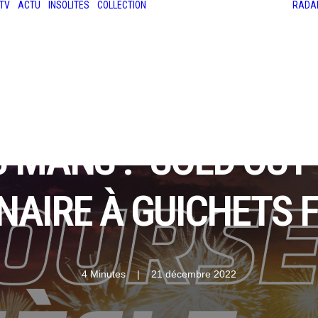
TV
ACTU
INSOLITES
COLLECTION
RADA
LES ANCIENNES
LE SALON RÉTROMOBILE
LE MANS CLASSIC
LE TOUR AUTO
 MANS : "SOLD OUT",
NAIRE À GUICHETS 
4 Minutes
|
21 décembre 2022