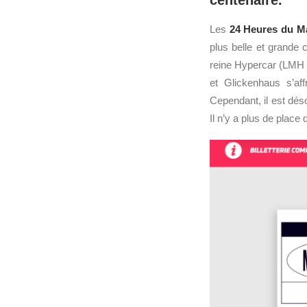
centenaire.
Les
24 Heures du M
plus belle et grande 
reine Hypercar (LMH +
et Glickenhaus s’af
Cependant, il est dés
Il n’y a plus de place