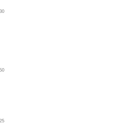
30
h50
h25