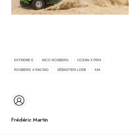
EXTREME E
NICO ROSBERG
OCEAN X PRIX
ROSBERG X RACING
SÉBASTIEN LOEB
X44
Frédéric Martin