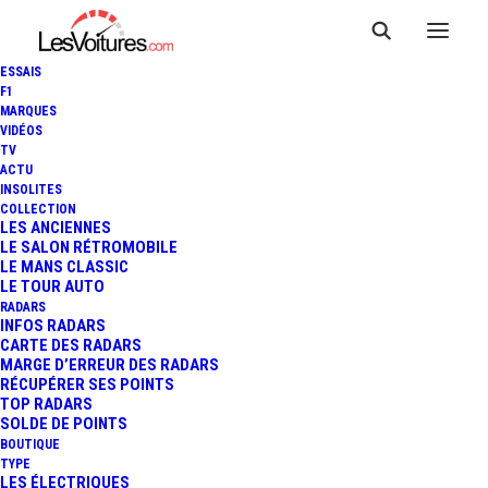
ESSAIS
F1
MARQUES
VIDÉOS
TV
ACTU
EXTREME E - OCEAN X PRIX :
INSOLITES
COLLECTION
NOUVELLE VICTOIRE POUR
LES ANCIENNES
LE SALON RÉTROMOBILE
LE MANS CLASSIC
KRISTOFFERSSON/TAYLOR
LE TOUR AUTO
RADARS
INFOS RADARS
CARTE DES RADARS
2 Minutes
|
30 mai 2021
MARGE D’ERREUR DES RADARS
RÉCUPÉRER SES POINTS
TOP RADARS
SOLDE DE POINTS
BOUTIQUE
TYPE
LES ÉLECTRIQUES
FR