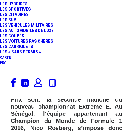
LES HYBRIDES
LES SPORTIVES
LES CITADINES
LES SUV
LES VÉHICULES MILITAIRES
LES AUTOMOBILES DE LUXE
LES COUPÉS
LES VOITURES PAS CHÈRES
LES CABRIOLETS
LES « SANS PERMIS »
CARTE
PRO
Le duo composé de Johan
Kristoffersson et Molly Taylor
(Rosberg X Racing) remporte l’Ocean X
Prix soit, la seconde manche du
nouveau championnat Extreme E. Au
Sénégal, l’équipe appartenant au
Champion du Monde de Formule 1
2016, Nico Rosberg, s’impose donc