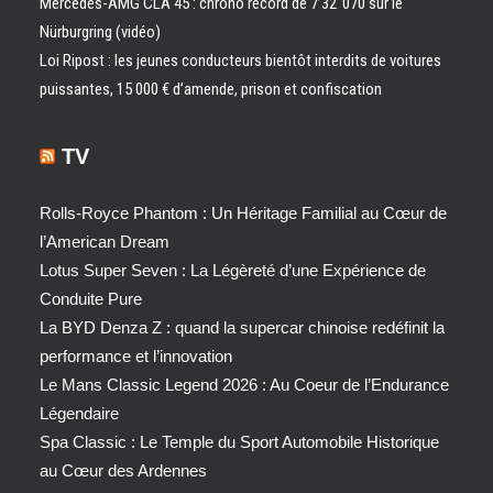
Mercedes-AMG CLA 45 : chrono record de 7’32″070 sur le
Nürburgring (vidéo)
Loi Ripost : les jeunes conducteurs bientôt interdits de voitures
puissantes, 15 000 € d’amende, prison et confiscation
TV
Rolls-Royce Phantom : Un Héritage Familial au Cœur de
l’American Dream
Lotus Super Seven : La Légèreté d’une Expérience de
Conduite Pure
La BYD Denza Z : quand la supercar chinoise redéfinit la
performance et l’innovation
Le Mans Classic Legend 2026 : Au Coeur de l’Endurance
Légendaire
Spa Classic : Le Temple du Sport Automobile Historique
au Cœur des Ardennes