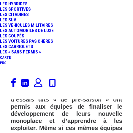
LES HYBRIDES
LES SPORTIVES
LES CITADINES
LES SUV
LES VÉHICULES MILITAIRES
LES AUTOMOBILES DE LUXE
LES COUPÉS
LES VOITURES PAS CHÈRES
LES CABRIOLETS
LES « SANS PERMIS »
CARTE
PRO
Du 21 au 23 février, a eu lieu « la
rentrée des classes » pour les pilotes
de Formule 1. Ainsi, trois jours
d’essais dits « de pré-saison » ont
permis aux équipes de finaliser le
développement de leurs nouvelle
monoplace et d’apprendre à les
exploiter. Même si ces mêmes équipes