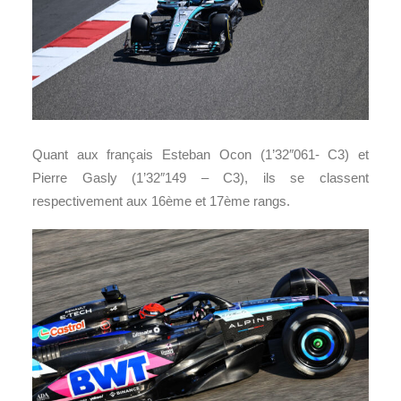
Quant aux français Esteban Ocon (1’32″061- C3) et
Pierre Gasly (1’32″149 – C3), ils se classent
respectivement aux 16ème et 17ème rangs.