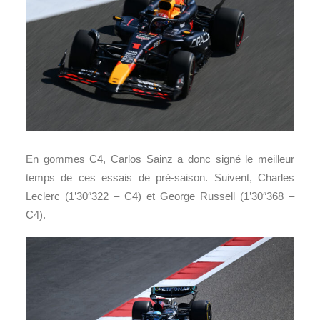
En gommes C4, Carlos Sainz a donc signé le meilleur
temps de ces essais de pré-saison. Suivent, Charles
Leclerc (1’30″322 – C4) et George Russell (1’30″368 –
C4).