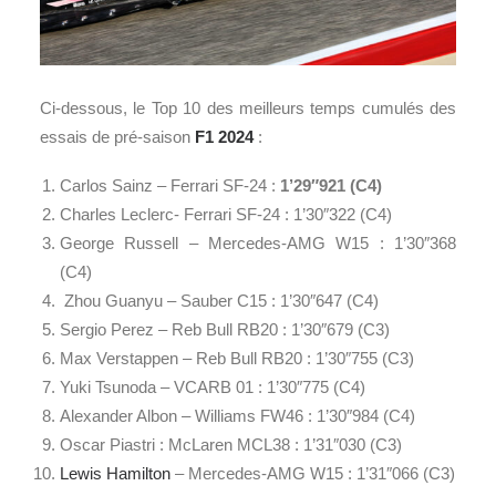
Ci-dessous, le Top 10 des meilleurs temps cumulés des
essais de pré-saison
F1 2024
:
Carlos Sainz – Ferrari SF-24 :
1’29″921 (C4)
Charles Leclerc- Ferrari SF-24 : 1’30″322 (C4)
George Russell – Mercedes-AMG W15 : 1’30″368
(C4)
Zhou Guanyu – Sauber C15 : 1’30″647 (C4)
Sergio Perez – Reb Bull RB20 : 1’30″679 (C3)
Max Verstappen – Reb Bull RB20 : 1’30″755 (C3)
Yuki Tsunoda – VCARB 01 : 1’30″775 (C4)
Alexander Albon – Williams FW46 : 1’30″984 (C4)
Oscar Piastri : McLaren MCL38 : 1’31″030 (C3)
Lewis Hamilton
– Mercedes-AMG W15 : 1’31″066 (C3)