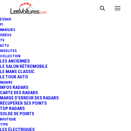
ESSAIS
F1
MARQUES
VIDÉOS
TV
ACTU
F1 : LES CHIFFRES ET LE
INSOLITES
COLLECTION
BILAN DES ESSAIS DE PRÉ-
LES ANCIENNES
LE SALON RÉTROMOBILE
LE MANS CLASSIC
SAISON DE BAHREÏN
LE TOUR AUTO
RADARS
INFOS RADARS
CARTE DES RADARS
4 Minutes
|
25 février 2024
MARGE D’ERREUR DES RADARS
RÉCUPÉRER SES POINTS
TOP RADARS
SOLDE DE POINTS
BOUTIQUE
TYPE
LES ÉLECTRIQUES
FR