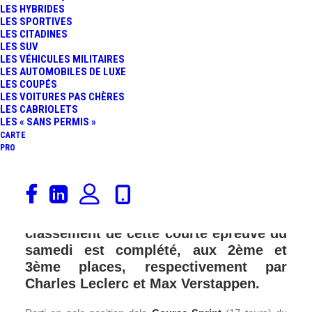
LES HYBRIDES
FR
LES SPORTIVES
LES CITADINES
LES SUV
LES VÉHICULES MILITAIRES
LES AUTOMOBILES DE LUXE
LES COUPÉS
LES VOITURES PAS CHÈRES
LES CABRIOLETS
LES « SANS PERMIS »
CARTE
PRO
A Bakou, Sergio Perez remporte la
Course Sprint du GP d’Azerbaïdjan et
les 8 points qui vont avec. Le
classement de cette courte épreuve du
samedi est complété, aux 2ème et
3ème places, respectivement par
Charles Leclerc et Max Verstappen.