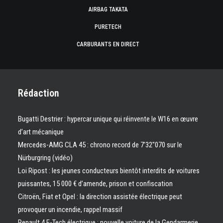
AIRBAG TAKATA
PURETECH
CARBURANTS EN DIRECT
Rédaction
Bugatti Destrier : hypercar unique qui réinvente le W16 en œuvre
d’art mécanique
Mercedes-AMG CLA 45 : chrono record de 7’32″070 sur le
Nürburgring (vidéo)
Loi Ripost : les jeunes conducteurs bientôt interdits de voitures
puissantes, 15 000 € d’amende, prison et confiscation
Citroën, Fiat et Opel : la direction assistée électrique peut
provoquer un incendie, rappel massif
Renault 4 E-Tech électrique : nouvelle voiture de la Gendarmerie