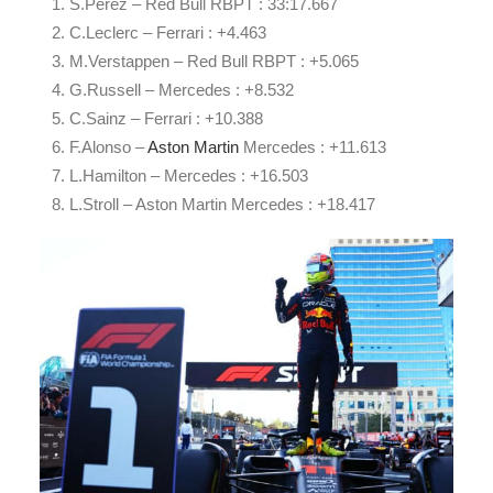
S.Perez – Red Bull RBPT : 33:17.667
C.Leclerc – Ferrari : +4.463
M.Verstappen – Red Bull RBPT : +5.065
G.Russell – Mercedes : +8.532
C.Sainz – Ferrari : +10.388
F.Alonso –
Aston Martin
Mercedes : +11.613
L.Hamilton – Mercedes : +16.503
L.Stroll – Aston Martin Mercedes : +18.417