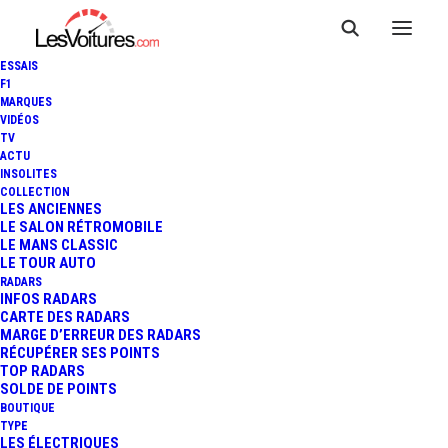
ESSAIS
F1
MARQUES
VIDÉOS
TV
F1 - GP D'AZERBAÏDJAN
ACTU
INSOLITES
(COURSE SPRINT) : PEREZ
COLLECTION
LES ANCIENNES
LE SALON RÉTROMOBILE
S'IMPOSE DEVANT LECLERC
LE MANS CLASSIC
LE TOUR AUTO
ET VERSTAPPEN
RADARS
INFOS RADARS
CARTE DES RADARS
MARGE D’ERREUR DES RADARS
RÉCUPÉRER SES POINTS
3 Minutes
|
29 avril 2023
TOP RADARS
SOLDE DE POINTS
BOUTIQUE
TYPE
LES ÉLECTRIQUES