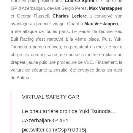
Parti en pole position dela
Course Sprint
(17 tours) du
GP d’Azerbaïdjan, devant Sergio Perez,
Max Verstappen
et George Russell,
Charles Leclerc
a conservé son
avantage au premier virage. Quant à
Max Verstappen
, il
a été attaqué de toutes parts. Le leader de l’écurie Red
Bull Racing s’est retrouvé à la 4ème place. Puis, Yuki
Tsunoda a perdu un pneu, en percutant un mur, ce qui a
obligé les commissaires de course à mettre en place un
drapeau jaune puis une procédure de VSC. Finalement, la
voiture de sécurité a, ensuite, été envoyée dans les rues
de Bakou.
VIRTUAL SAFETY CAR
Le pneu arrière droit de Yuki Tsunoda…
#AzerbaijanGP
#F1
pic.twitter.com/Csp7rU9bSj