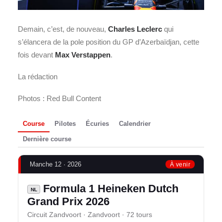
Demain, c’est, de nouveau,
Charles Leclerc
qui
s’élancera de la pole position du GP d’Azerbaïdjan, cette
fois devant
Max Verstappen
.
La rédaction
Photos : Red Bull Content
Course
Pilotes
Écuries
Calendrier
Dernière course
Manche 12 · 2026
À venir
Formula 1 Heineken Dutch
NL
Grand Prix 2026
Circuit Zandvoort · Zandvoort · 72 tours