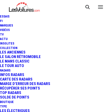
ESSAIS
F1
MARQUES
VIDÉOS
TV
ACTU
F1 - GP D'ESPAGNE :
INSOLITES
COLLECTION
HAMILTON VAINQUEUR
LES ANCIENNES
LE SALON RÉTROMOBILE
LE MANS CLASSIC
DEVANT BOTTAS
LE TOUR AUTO
RADARS
INFOS RADARS
CARTE DES RADARS
4 Minutes
|
12 mai 2019
MARGE D’ERREUR DES RADARS
RÉCUPÉRER SES POINTS
TOP RADARS
SOLDE DE POINTS
BOUTIQUE
TYPE
LES ÉLECTRIQUES
FR