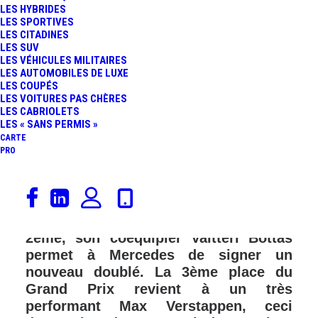
LES HYBRIDES
LES SPORTIVES
LES CITADINES
LES SUV
LES VÉHICULES MILITAIRES
LES AUTOMOBILES DE LUXE
LES COUPÉS
LES VOITURES PAS CHÈRES
LES CABRIOLETS
LES « SANS PERMIS »
CARTE
PRO
Lewis Hamilton remporte le GP
d’Espagne, 76ème victoire en F1 pour
le quintuple champion du monde.
2ème, son coéquipier Valtteri Bottas
permet à Mercedes de signer un
nouveau doublé. La 3ème place du
Grand Prix revient à un très
performant Max Verstappen, ceci