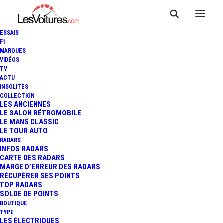
ESSAIS
F1
MARQUES
VIDÉOS
TV
ACTU
F1 - GP DE RUSSIE : LEWIS
INSOLITES
COLLECTION
HAMILTON S'IMPOSE
LES ANCIENNES
LE SALON RÉTROMOBILE
LE MANS CLASSIC
TRANQUILLEMENT...
LE TOUR AUTO
RADARS
INFOS RADARS
CARTE DES RADARS
2 Minutes
|
12 octobre 2014
MARGE D’ERREUR DES RADARS
RÉCUPÉRER SES POINTS
TOP RADARS
SOLDE DE POINTS
BOUTIQUE
TYPE
LES ÉLECTRIQUES
FR