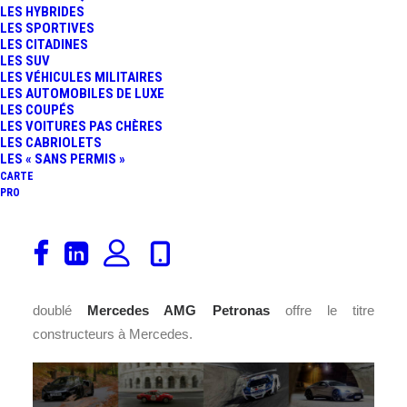
LES HYBRIDES
LES SPORTIVES
LES CITADINES
LES SUV
LES VÉHICULES MILITAIRES
LES AUTOMOBILES DE LUXE
LES COUPÉS
LES VOITURES PAS CHÈRES
LES CABRIOLETS
LES « SANS PERMIS »
CARTE
PRO
Lewis Hamilton a remporté cet après-midi le 1er
Grand
Prix de Russie
de l’histoire. Sur le tracé de Sotchi, le
pilote britannique s’est imposé devant Nico
Rosberg
. Ce
doublé
Mercedes AMG Petronas
offre le titre
constructeurs à Mercedes.