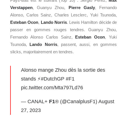
Pays-Bas est le suivant (Top 10) : Sergio Perez,
Max
Verstappen
, Guanyu Zhou,
Pierre Gasly
, Fernando
Alonso, Carlos Sainz, Charles Lesclerc, Yuki Tsunoda,
Esteban Ocon
,
Lando Norris
. Lewis Hamilton décide de
passer en gommes rouges tendres. Guanyu Zhou,
Fernando Alonso Carlos Sainz,
Esteban Ocon
, Yuki
Tsunoda,
Lando Norris
, passent, aussi, en gommes
slicks, majoritairement en tendres.
Alonso mange Zhou dès la sortie des
stands ⚡️
#DutchGP
#F1
pic.twitter.com/Mta797Ld76
— CANAL+
F1
® (@CanalplusF1)
August
27, 2023