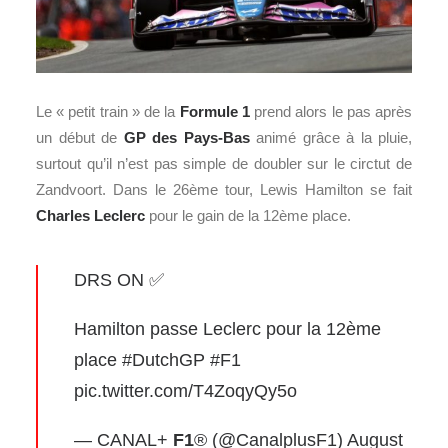
Le « petit train » de la
Formule 1
prend alors le pas après
un début de
GP des Pays-Bas
animé grâce à la pluie,
surtout qu’il n’est pas simple de doubler sur le circtut de
Zandvoort. Dans le 26ème tour, Lewis Hamilton se fait
Charles Leclerc
pour le gain de la 12ème place.
DRS ON ✅
Hamilton passe Leclerc pour la 12ème
place ️
#DutchGP
#F1
pic.twitter.com/T4ZoqyQy5o
— CANAL+
F1
® (@CanalplusF1)
August