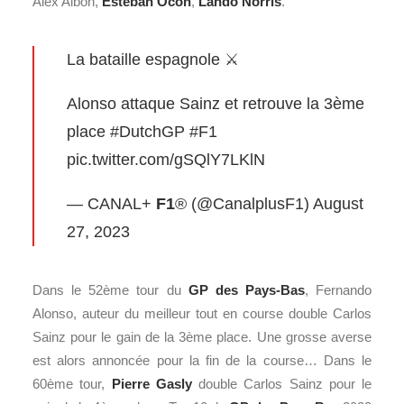
Alex Albon,
Esteban Ocon
,
Lando Norris
.
La bataille espagnole ⚔️
Alonso attaque Sainz et retrouve la 3ème
place
#DutchGP
#F1
pic.twitter.com/gSQlY7LKlN
— CANAL+
F1
® (@CanalplusF1)
August
27, 2023
Dans le 52ème tour du
GP des Pays-Bas
, Fernando
Alonso, auteur du meilleur tout en course double Carlos
Sainz pour le gain de la 3ème place. Une grosse averse
est alors annoncée pour la fin de la course… Dans le
60ème tour,
Pierre Gasly
double Carlos Sainz pour le