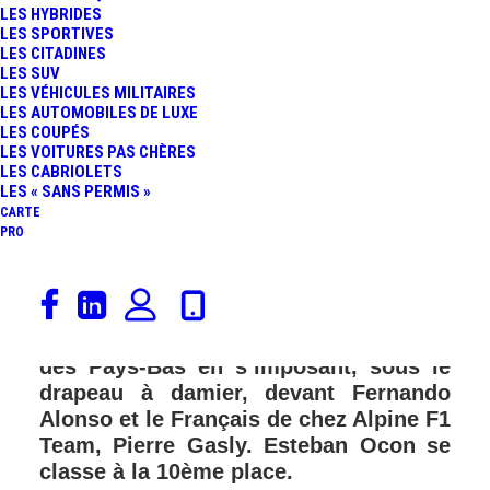
LES HYBRIDES
FR
LES SPORTIVES
LES CITADINES
LES SUV
LES VÉHICULES MILITAIRES
LES AUTOMOBILES DE LUXE
LES COUPÉS
LES VOITURES PAS CHÈRES
LES CABRIOLETS
LES « SANS PERMIS »
CARTE
PRO
Pour la « rentrée des classes » de la
Formule 1, après la trêve estivale, Max
Verstappen remporte, chez lui, le GP
des Pays-Bas en s’imposant, sous le
drapeau à damier, devant Fernando
Alonso et le Français de chez Alpine F1
Team, Pierre Gasly. Esteban Ocon se
classe à la 10ème place.