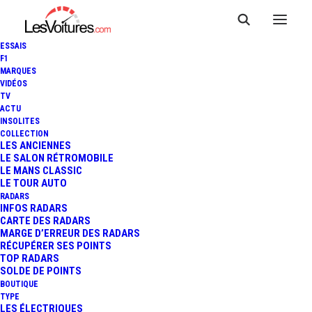
ESSAIS
F1
MARQUES
VIDÉOS
TV
F1 - GP DES PAYS-BAS : MAX
ACTU
INSOLITES
VERSTAPPEN VAINQUEUR
COLLECTION
LES ANCIENNES
LE SALON RÉTROMOBILE
DEVANT FERNANDO ALONSO
LE MANS CLASSIC
LE TOUR AUTO
ET PIERRE GASLY
RADARS
INFOS RADARS
CARTE DES RADARS
MARGE D’ERREUR DES RADARS
RÉCUPÉRER SES POINTS
13 Minutes
|
27 août 2023
TOP RADARS
SOLDE DE POINTS
BOUTIQUE
TYPE
LES ÉLECTRIQUES