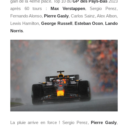
gain de la 4ème place. Top 10 du
GP des Pays-Bas
2023
après 60 tours :
Max Verstappen
, Sergio Perez,
Fernando Alonso,
Pierre Gasly
, Carlos Sainz, Alex Albon,
Lewis Hamilton,
George Russell
,
Esteban Ocon
,
Lando
Norris
.
La pluie arrive en force ! Sergio Perez,
Pierre Gasly
,