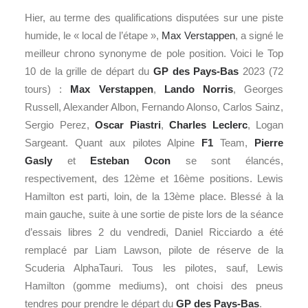
Hier, au terme des qualifications disputées sur une piste
humide, le « local de l’étape »,
Max Verstappen
, a signé le
meilleur chrono synonyme de pole position. Voici le Top
10 de la grille de départ du
GP des Pays-Bas
2023 (72
tours) :
Max Verstappen
,
Lando Norris
, Georges
Russell, Alexander Albon, Fernando Alonso, Carlos Sainz,
Sergio Perez,
Oscar Piastri
,
Charles Leclerc
, Logan
Sargeant. Quant aux pilotes Alpine
F1
Team,
Pierre
Gasly
et
Esteban Ocon
se sont élancés,
respectivement, des 12ème et 16ème positions. Lewis
Hamilton est parti, loin, de la 13ème place. Blessé à la
main gauche, suite à une sortie de piste lors de la séance
d’essais libres 2 du vendredi, Daniel Ricciardo a été
remplacé par Liam Lawson, pilote de réserve de la
Scuderia AlphaTauri. Tous les pilotes, sauf, Lewis
Hamilton (gomme mediums), ont choisi des pneus
tendres pour prendre le départ du
GP des Pays-Bas
.