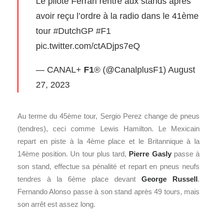
Le pilote Ferrari rentre aux stands après
avoir reçu l’ordre à la radio dans le 41ème
tour
#DutchGP
#F1
pic.twitter.com/ctADjps7eQ
— CANAL+
F1
® (@CanalplusF1)
August
27, 2023
Au terme du 45ème tour, Sergio Perez change de pneus
(tendres), ceci comme Lewis Hamilton. Le Mexicain
repart en piste à la 4ème place et le Britannique à la
14ème position. Un tour plus tard,
Pierre Gasly
passe à
son stand, effectue sa pénalité et repart en pneus neufs
tendres à la 6ème place devant
George Russell
.
Fernando Alonso passe à son stand après 49 tours, mais
son arrêt est assez long.