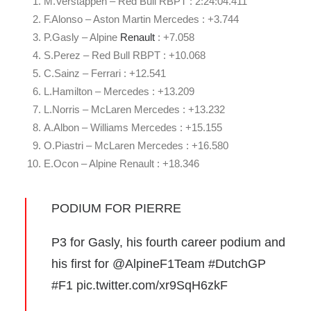
M.Verstappen – Red Bull RBPT : 2:24:04.411
F.Alonso – Aston Martin Mercedes : +3.744
P.Gasly – Alpine
Renault
: +7.058
S.Perez – Red Bull RBPT : +10.068
C.Sainz – Ferrari : +12.541
L.Hamilton – Mercedes : +13.209
L.Norris – McLaren Mercedes : +13.232
A.Albon – Williams Mercedes : +15.155
O.Piastri – McLaren Mercedes : +16.580
E.Ocon – Alpine Renault : +18.346
PODIUM FOR PIERRE
P3 for Gasly, his fourth career podium and
his first for
@AlpineF1Team
#DutchGP
#F1
pic.twitter.com/xr9SqH6zkF