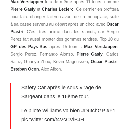
Max Verstappen
fera de même après 11 tours, comme
Pierre Gasly
et
Charles Leclerc
. Ce dernier en profitera
pour faire changer l’aileron avant de sa monoplace, suite
à sa casse survenu au départ après un choc avec
Oscar
Piastri
. C’est très animé dans les stands, car Sergio
Perez fait aussi monter des gommes tendres. Top 10 du
GP des Pays-Bas
après 15 tours :
Max Verstappen
,
Sergio Perez, Fernando Alonso,
Pierre Gasly
, Carlos
Sainz, Guanyu Zhou, Kevin Magnussen,
Oscar Piastri
,
Esteban Ocon
, Alex Albon.
Safety Car après le sous-virage de
Sargeant dans le 16ème tour.
Le pilote Williams va bien.
#DutchGP
#F1
pic.twitter.com/t4VcCVlBJH