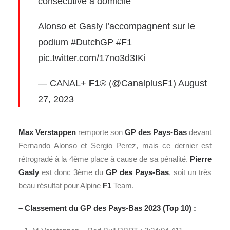
consécutive à domicile
Alonso et Gasly l’accompagnent sur le
podium
#DutchGP
#F1
pic.twitter.com/17no3d3IKi
— CANAL+
F1
® (@CanalplusF1)
August
27, 2023
Max Verstappen
remporte son
GP des Pays-Bas
devant
Fernando Alonso et Sergio Perez, mais ce dernier est
rétrogradé à la 4ème place à cause de sa pénalité.
Pierre
Gasly
est donc 3ème du
GP des Pays-Bas
, soit un très
beau résultat pour Alpine
F1
Team.
– Classement du GP des Pays-Bas 2023 (Top 10) :