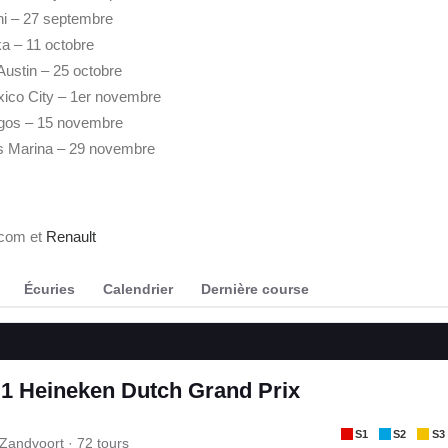
i – 27 septembre
a – 11 octobre
Austin – 25 octobre
ico City – 1er novembre
lagos – 15 novembre
s Marina – 29 novembre
.com et
Renault
Écuries
Calendrier
Dernière course
1 Heineken Dutch Grand Prix
S1
S2
S3
 Zandvoort · 72 tours