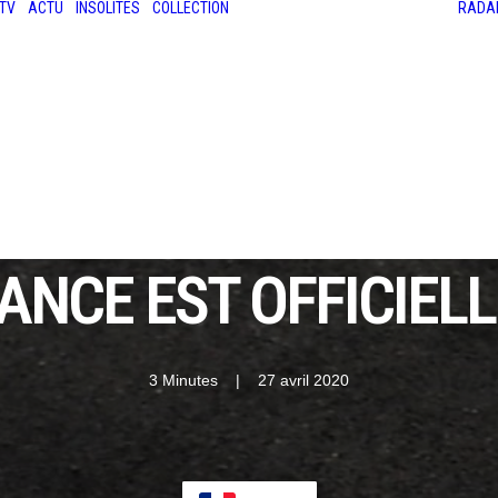
TV
ACTU
INSOLITES
COLLECTION
RADA
LES ANCIENNES
LE SALON RÉTROMOBILE
LE MANS CLASSIC
LE TOUR AUTO
FRANCE EST OFFICIE
3 Minutes
|
27 avril 2020