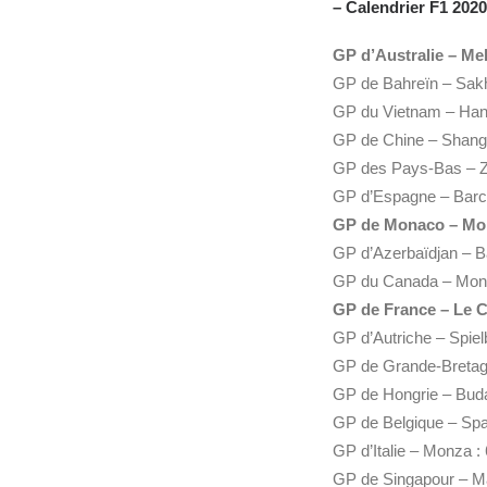
– Calendrier
F1
2020 
GP d’Australie – Me
GP de Bahreïn – Sakhi
GP du Vietnam – Hanoi 
GP de Chine – Shanghai
GP des Pays-Bas – Zan
GP d’Espagne – Barcel
GP de Monaco – Mont
GP d’Azerbaïdjan – Bak
GP du Canada – Montré
GP de France – Le Ca
GP d’Autriche – Spielbe
GP de Grande-Bretagne
GP de Hongrie – Buda
GP de Belgique – Spa-
GP d’Italie – Monza :
GP de Singapour – Ma