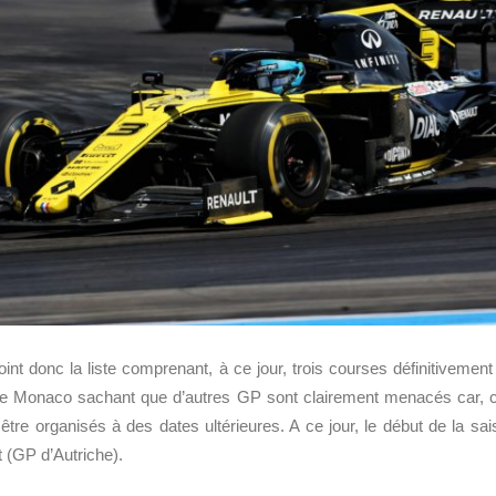
oint donc la liste comprenant, à ce jour, trois courses définitiveme
 de Monaco sachant que d’autres GP sont clairement menacés car, c
être organisés à des dates ultérieures. A ce jour, le début de la sa
t (GP d’Autriche).