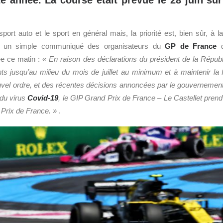
e année. La course était prévue le 28 juin sur 
sport auto et le sport en général mais, la priorité est, bien sûr, à l
r un simple communiqué des organisateurs du
GP de France
q
ée ce matin :
«
En raison des déclarations du président de la Républi
s jusqu’au milieu du mois de juillet au minimum et à maintenir la 
el ordre, et des récentes décisions annoncées par le gouvernement f
 du virus
Covid-19
, le GIP Grand Prix de France – Le Castellet prend 
 Prix de France. »
.