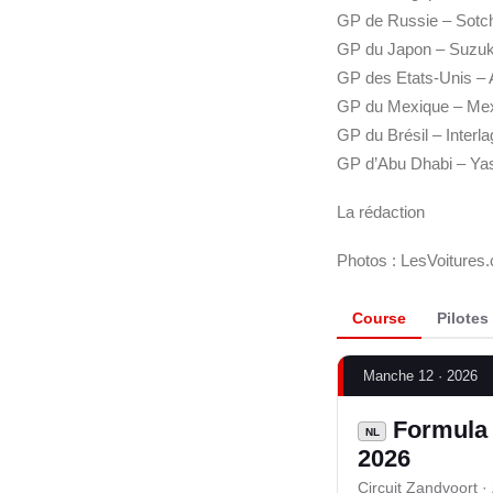
GP de Russie – Sotch
GP du Japon – Suzuk
GP des Etats-Unis – 
GP du Mexique – Mex
GP du Brésil – Inter
GP d’Abu Dhabi – Ya
La rédaction
Photos : LesVoitures
Course
Pilotes
Manche 12 · 2026
Formula 
NL
2026
Circuit Zandvoort ·