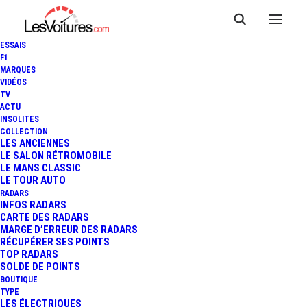
ESSAIS
F1
MARQUES
VIDÉOS
TV
ACTU
FORD BRONCO : IL DÉBARQUE
INSOLITES
COLLECTION
EN FRANCE À PARTIR DE 76
LES ANCIENNES
LE SALON RÉTROMOBILE
LE MANS CLASSIC
500 €
LE TOUR AUTO
RADARS
INFOS RADARS
CARTE DES RADARS
4 Minutes
|
15 mars 2023
MARGE D’ERREUR DES RADARS
RÉCUPÉRER SES POINTS
TOP RADARS
SOLDE DE POINTS
BOUTIQUE
TYPE
LES ÉLECTRIQUES
FR