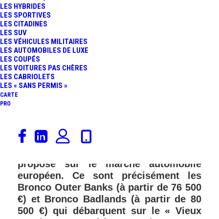
LES HYBRIDES
LES SPORTIVES
LES CITADINES
LES SUV
LES VÉHICULES MILITAIRES
LES AUTOMOBILES DE LUXE
LES COUPÉS
LES VOITURES PAS CHÈRES
LES CABRIOLETS
LES « SANS PERMIS »
CARTE
PRO
Dévoilé à l’été 2020 après 24 ans
d’absence au sein du catalogue Ford,
le nouveau Bronco est, désormais,
proposé sur le marché automobile
européen. Ce sont précisément les
Bronco Outer Banks (à partir de 76 500
€) et Bronco Badlands (à partir de 80
500 €) qui débarquent sur le « Vieux