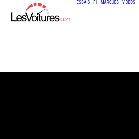
ESSAIS
F1
MARQUES
VIDÉOS
15 mars 2023
FORD BRONCO : 
DÉBARQUE EN 