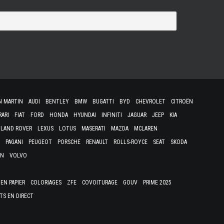
N MARTIN
AUDI
BENTLEY
BMW
BUGATTI
BYD
CHEVROLET
CITROËN
RARI
FIAT
FORD
HONDA
HYUNDAI
INFINITI
JAGUAR
JEEP
KIA
LAND ROVER
LEXUS
LOTUS
MASERATI
MAZDA
MCLAREN
PAGANI
PEUGEOT
PORSCHE
RENAULT
ROLLS-ROYCE
SEAT
SKODA
EN
VOLVO
EN PAPIER
COLORIAGES
ZFE
COVOITURAGE
GOUV
PRIME 2025
TS EN DIRECT