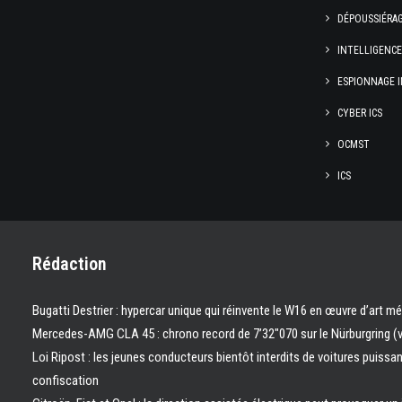
DÉPOUSSIÉRA
INTELLIGENC
ESPIONNAGE I
CYBER ICS
OCMST
ICS
Rédaction
Bugatti Destrier : hypercar unique qui réinvente le W16 en œuvre d’art m
Mercedes-AMG CLA 45 : chrono record de 7’32″070 sur le Nürburgring (
Loi Ripost : les jeunes conducteurs bientôt interdits de voitures puissa
confiscation