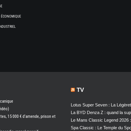
GE
E ÉCONOMIQUE
NDUSTRIEL
TV
écanique
Lotus Super Seven : La Légère
vidéo)
La BYD Denza Z : quand la super
ntes, 15 000 € d’amende, prison et
Le Mans Classic Legend 2026 :
Spa Classic : Le Temple du Sp