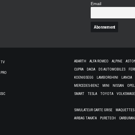
Email
N
ABARTH
ALFA ROMEO
ALPINE
ASTO
 TV
CUPRA
DACIA
DS AUTOMOBILES
FER
 PRO
KOENIGSEGG
LAMBORGHINI
LANCIA
MERCEDES-BENZ
MINI
NISSAN
OPEL
SSIC
SMART
TESLA
TOYOTA
VOLKSWAG
SIMULATEUR CARTE GRISE
MAQUETTES 
AIRBAG TAKATA
PURETECH
CARBURAN