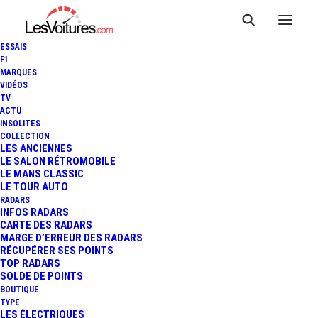
ESSAIS
F1
MARQUES
VIDÉOS
TV
ACTU
INSOLITES
FORMULA E - EPRIX DE ROME
COLLECTION
LES ANCIENNES
LE SALON RÉTROMOBILE
: SAM BIRD VAINQUEUR
LE MANS CLASSIC
LE TOUR AUTO
RADARS
INFOS RADARS
2 Minutes
|
14 avril 2018
CARTE DES RADARS
MARGE D’ERREUR DES RADARS
RÉCUPÉRER SES POINTS
TOP RADARS
SOLDE DE POINTS
BOUTIQUE
FR
TYPE
LES ÉLECTRIQUES