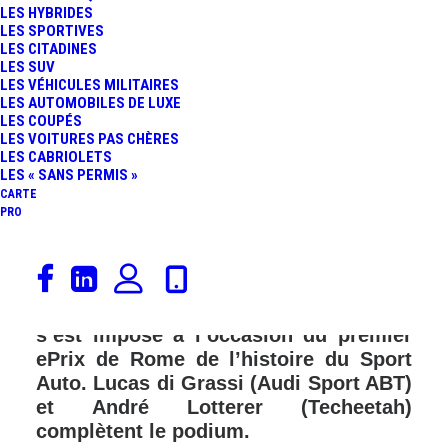
LES HYBRIDES
LES SPORTIVES
LES CITADINES
LES SUV
LES VÉHICULES MILITAIRES
LES AUTOMOBILES DE LUXE
LES COUPÉS
LES VOITURES PAS CHÈRES
LES CABRIOLETS
LES « SANS PERMIS »
CARTE
PRO
Après avoir remporté à Hong Kong le
Round 1 de la saison de Formula E
2017/2018, Sam Bird (DS Virgin Racing)
s’est imposé à l’occasion du premier
ePrix de Rome de l’histoire du Sport
Auto. Lucas di Grassi (Audi Sport ABT)
et André Lotterer (Techeetah)
complètent le podium.