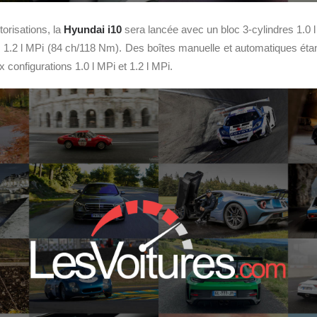
orisations, la
Hyundai i10
sera lancée avec un bloc 3-cylindres 1.0 
s 1.2 l MPi (84 ch/118 Nm). Des boîtes manuelle et automatiques ét
configurations 1.0 l MPi et 1.2 l MPi.