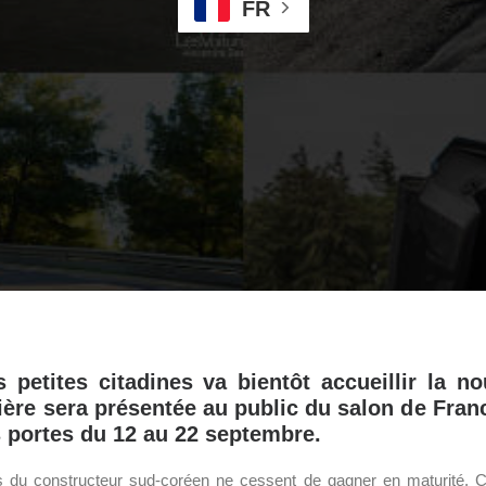
FR
petites citadines va bientôt accueillir la n
nière sera présentée au public du salon de Franc
s portes du 12 au 22 septembre.
 du constructeur sud-coréen ne cessent de gagner en maturité. C