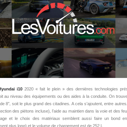
Hyundai i10
2020 « fait le plein » des dernières technologies pr
it au niveau des équipements ou des aides à la conduite. On trouve 
 de 8″, soit le plus grand des citadines. A cela s’ajoutent, entre autre
tion des piétons incluse), l’aide au maintien dans la voie et des feux
lage et le choix des matériaux semblent aussi faire un bond 
ement plus long) et le volume de chargement est de 252 l.