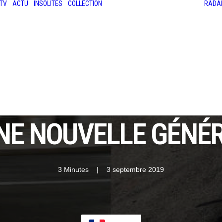
TV
ACTU
INSOLITES
COLLECTION
RADA
LES ANCIENNES
LE SALON RÉTROMOBILE
LE MANS CLASSIC
LE TOUR AUTO
 UNE NOUVELLE GÉNÉ
3 Minutes
|
3 septembre 2019