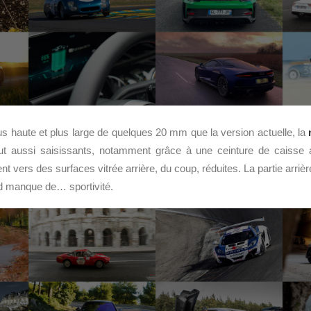
s haute et plus large de quelques 20 mm que la version actuelle, la
out aussi saisissants, notamment grâce à une ceinture de caisse 
 vers des surfaces vitrée arrière, du coup, réduites. La partie arrièr
d manque de… sportivité.