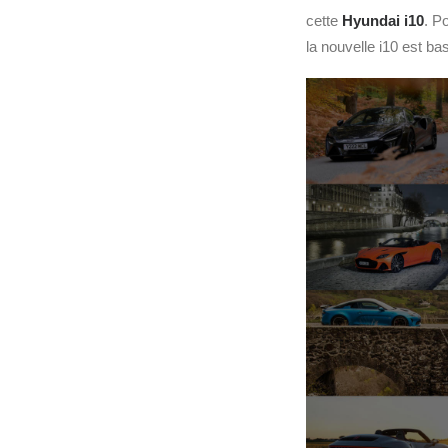
cette
Hyundai
i10
. P
la nouvelle i10 est b