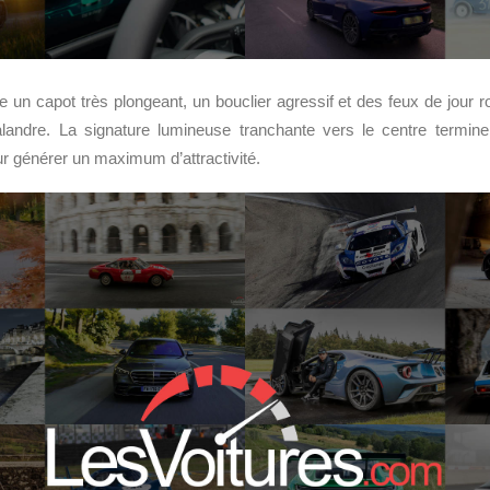
e un capot très plongeant, un bouclier agressif et des feux de jour 
alandre. La signature lumineuse tranchante vers le centre termine
r générer un maximum d’attractivité.