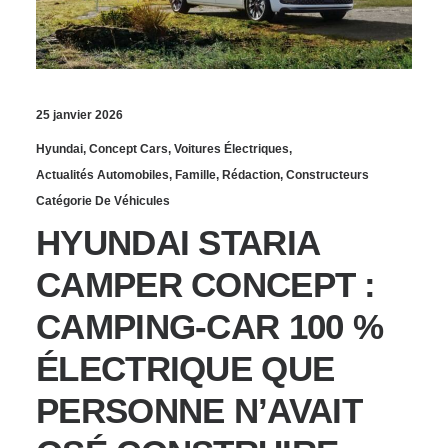
25 janvier 2026
Hyundai
,
Concept Cars
,
Voitures Électriques
,
Actualités Automobiles
,
Famille
,
Rédaction
,
Constructeurs
Catégorie De Véhicules
HYUNDAI STARIA
CAMPER CONCEPT :
CAMPING‑CAR 100 %
ÉLECTRIQUE QUE
PERSONNE N’AVAIT