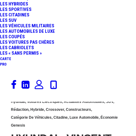
LES HYBRIDES
BMW, HYUNDAI ET
LES SPORTIVES
LES CITADINES
LES SUV
XPENG PRÉPARENT UNE
LES VÉHICULES MILITAIRES
LES AUTOMOBILES DE LUXE
LES COUPÉS
GIGANTESQUE
LES VOITURES PAS CHÈRES
LES CABRIOLETS
RÉVOLUTION
LES « SANS PERMIS »
CARTE
PRO
INDUSTRIELLE
8 juillet 2026
Hyundai
,
Voitures Électriques
,
Actualités Automobiles
,
SUV
,
Rédaction
,
Hybride
,
Crossover
,
Constructeurs
,
Catégorie De Véhicules
,
Citadine
,
Luxe Automobile
,
Économie
Genesis