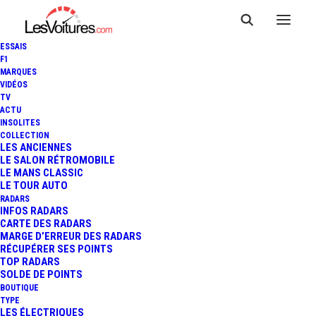
ESSAIS
F1
MARQUES
VIDÉOS
TV
ACTU
INFINITI PROTOTYPE 10 :
INSOLITES
COLLECTION
VISION D'UN SPEEDSTER
LES ANCIENNES
LE SALON RÉTROMOBILE
LE MANS CLASSIC
ÉLECTRIQUE
LE TOUR AUTO
RADARS
INFOS RADARS
CARTE DES RADARS
2 Minutes
|
24 août 2018
MARGE D’ERREUR DES RADARS
RÉCUPÉRER SES POINTS
TOP RADARS
SOLDE DE POINTS
BOUTIQUE
TYPE
LES ÉLECTRIQUES
FR