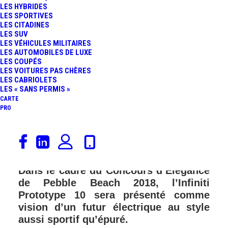
LES HYBRIDES
LES SPORTIVES
LES CITADINES
LES SUV
LES VÉHICULES MILITAIRES
LES AUTOMOBILES DE LUXE
LES COUPÉS
LES VOITURES PAS CHÈRES
LES CABRIOLETS
LES « SANS PERMIS »
CARTE
PRO
Infiniti, la marque premium de
l’Alliance Renault-Nissan, est connue
pour ses spectaculaires concept-cars.
Dans le cadre du Concours d’Élégance
de Pebble Beach 2018, l’Infiniti
Prototype 10 sera présenté comme
vision d’un futur électrique au style
aussi sportif qu’épuré.