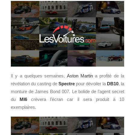
Il y a quelques semaines,
Aston Martin
a profité de la
révélation du casting de
Spectre
pour dévoiler la
DB10
, la
monture de James Bond 007. Le bolide de l’agent secret
du
MI6
crèvera l’écran car il sera produit à 10
exemplaires.