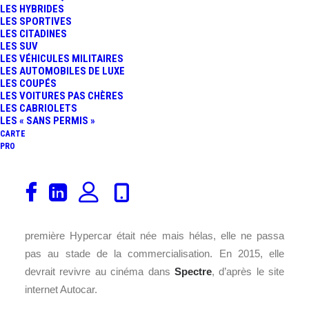
LES HYBRIDES
LES SPORTIVES
LES CITADINES
LES SUV
LES VÉHICULES MILITAIRES
LES AUTOMOBILES DE LUXE
LES COUPÉS
LES VOITURES PAS CHÈRES
LES CABRIOLETS
LES « SANS PERMIS »
CARTE
PRO
Seuls les passionnés s’en souviennent… En 2010,
Jaguar
présentait un
concept-car
précurseur lors du
Mondial de l’Automobile de
Paris
, la C-X75. La toute
première Hypercar était née mais hélas, elle ne passa
pas au stade de la commercialisation. En 2015, elle
devrait revivre au cinéma dans
Spectre
, d’après le site
internet Autocar.