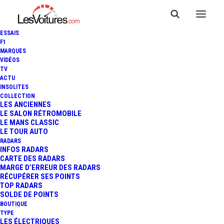
ESSAIS
F1
MARQUES
VIDÉOS
TV
ACTU
JAGUAR C-X75 : ELLE
INSOLITES
COLLECTION
REVIVRA DANS LE PROCHAIN
LES ANCIENNES
LE SALON RÉTROMOBILE
LE MANS CLASSIC
JAMES BOND !
LE TOUR AUTO
RADARS
INFOS RADARS
CARTE DES RADARS
2 Minutes
|
16 décembre 2014
MARGE D’ERREUR DES RADARS
RÉCUPÉRER SES POINTS
TOP RADARS
SOLDE DE POINTS
BOUTIQUE
TYPE
LES ÉLECTRIQUES
FR