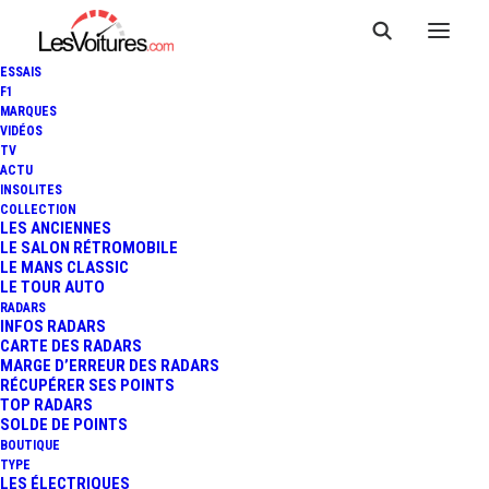
ESSAIS
F1
MARQUES
VIDÉOS
TV
LAMBORGHINI AVENTADOR :
ACTU
INSOLITES
988 CHEVAUX POUR LA
COLLECTION
LES ANCIENNES
LE SALON RÉTROMOBILE
VERSION LP988 EDIZIONE GT
LE MANS CLASSIC
LE TOUR AUTO
DE DMC !
RADARS
INFOS RADARS
CARTE DES RADARS
MARGE D’ERREUR DES RADARS
RÉCUPÉRER SES POINTS
1 Minutes
|
30 décembre 2013
TOP RADARS
SOLDE DE POINTS
BOUTIQUE
TYPE
LES ÉLECTRIQUES