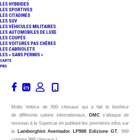
LES HYBRIDES
FR
LES SPORTIVES
LES CITADINES
LES SUV
LES VÉHICULES MILITAIRES
LES AUTOMOBILES DE LUXE
LES COUPÉS
LES VOITURES PAS CHÈRES
LES CABRIOLETS
LES « SANS PERMIS »
CARTE
PRO
Le préparateur allemand du très « Haut de gamme » en a
fait son habitude, proposer des versions ultimes des
« Lambo ». Après la
Lamborghini
Aventador
LP700-4
Molto Veloce de 900 chevaux qui a fait le bonheur
de différents salons internationaux,
DMC
s’attaque de
nouveau à la Supercar en publiant les premières infos sur
la
Lamborghini Aventador
LP988 Edizione GT
, 988
comme 988 chevaux !