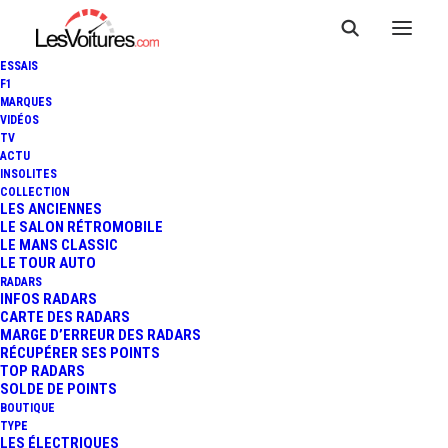
ESSAIS
F1
MARQUES
VIDÉOS
TV
ACTU
LAMBORGHINI COUNTACH :
INSOLITES
COLLECTION
UN RARE EXEMPLAIRE NEUF
LES ANCIENNES
LE SALON RÉTROMOBILE
LE MANS CLASSIC
À VENDRE
LE TOUR AUTO
RADARS
INFOS RADARS
CARTE DES RADARS
2 Minutes
|
5 avril 2020
MARGE D’ERREUR DES RADARS
RÉCUPÉRER SES POINTS
TOP RADARS
SOLDE DE POINTS
BOUTIQUE
TYPE
LES ÉLECTRIQUES
FR