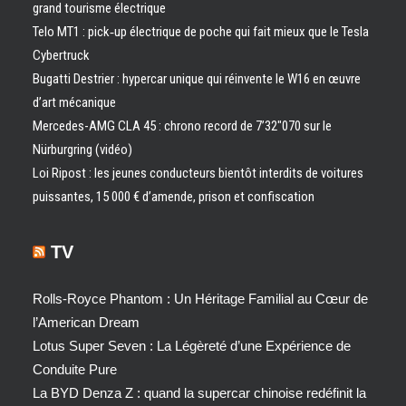
grand tourisme électrique
Telo MT1 : pick‑up électrique de poche qui fait mieux que le Tesla
Cybertruck
Bugatti Destrier : hypercar unique qui réinvente le W16 en œuvre
d’art mécanique
Mercedes-AMG CLA 45 : chrono record de 7’32″070 sur le
Nürburgring (vidéo)
Loi Ripost : les jeunes conducteurs bientôt interdits de voitures
puissantes, 15 000 € d’amende, prison et confiscation
TV
Rolls-Royce Phantom : Un Héritage Familial au Cœur de
l’American Dream
Lotus Super Seven : La Légèreté d’une Expérience de
Conduite Pure
La BYD Denza Z : quand la supercar chinoise redéfinit la