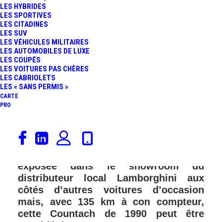
LES HYBRIDES
LES SPORTIVES
LES CITADINES
LES SUV
LES VÉHICULES MILITAIRES
LES AUTOMOBILES DE LUXE
LES COUPÉS
LES VOITURES PAS CHÈRES
LES CABRIOLETS
LES « SANS PERMIS »
CARTE
PRO
De l’autre côté de l’Atlantique à
Montreal, une rare Lamborghini
Countach 25th Anniversary est
exposée dans le showroom du
distributeur local Lamborghini aux
côtés d’autres voitures d’occasion
mais, avec 135 km à con compteur,
cette Countach de 1990 peut être